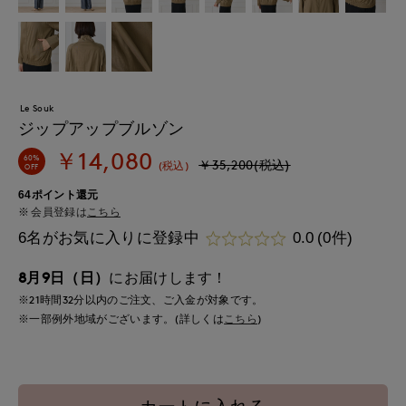
Le Souk
ジップアップブルゾン
￥14,080
60%
￥35,200(税込)
(税込)
OFF
64ポイント還元
会員登録は
こちら
6名がお気に入りに登録中
0.0
(0件)
8月9日（日）
にお届けします！
※21時間
32分
以内
のご注文、ご入金が対象です。
※一部例外地域がございます。(詳しくは
こちら
)