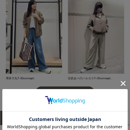
博多大丸7-IDconcept.
近鉄あべのハルカス7-IDconcept.
もっと見る
アイテム説明
サイズ詳細
購入レビュー