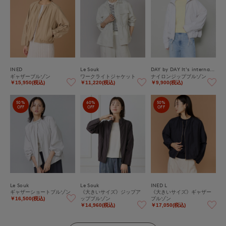
INED
Le Souk
DAY by DAY It's international
ギャザーブルゾン
ワークライトジャケット
ナイロンジップブルゾン
￥15,950(税込)
￥11,220(税込)
￥9,900(税込)
50%
60%
50%
OFF
OFF
OFF
Le Souk
Le Souk
INED L
ギャザーショートブルゾン
《大きいサイズ》ジップア
《大きいサイズ》ギャザー
ップブルゾン
ブルゾン
￥16,500(税込)
￥14,960(税込)
￥17,050(税込)