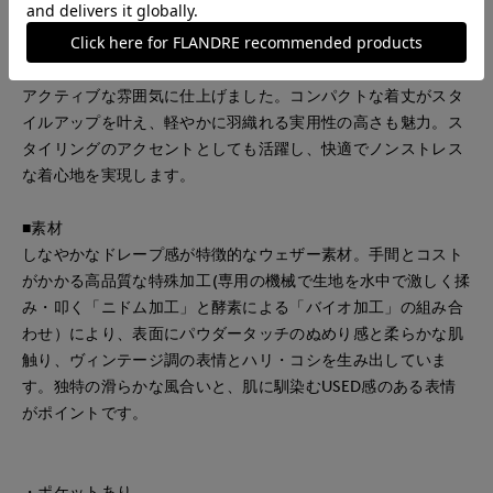
■デザイン
スポーティーなディテールが今年らしい印象のブルゾン。メタ
ルジップやネックのドローストリング、ウエストのゴム仕様で
アクティブな雰囲気に仕上げました。コンパクトな着丈がスタ
イルアップを叶え、軽やかに羽織れる実用性の高さも魅力。ス
タイリングのアクセントとしても活躍し、快適でノンストレス
な着心地を実現します。
■素材
しなやかなドレープ感が特徴的なウェザー素材。手間とコスト
がかかる高品質な特殊加工(専用の機械で生地を水中で激しく揉
み・叩く「ニドム加工」と酵素による「バイオ加工」の組み合
わせ）により、表面にパウダータッチのぬめり感と柔らかな肌
触り、ヴィンテージ調の表情とハリ・コシを生み出していま
す。独特の滑らかな風合いと、肌に馴染むUSED感のある表情
がポイントです。
・ポケットあり