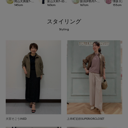
岡山天満屋7-IDconcept.
富山大和7-IDconcept.
新潟伊勢丹7-IDconcept.
博多大丸7-ID
145
cm
163
cm
167
cm
155
cm
スタイリング
Styling
大宮そごうINED
上本町近鉄SUPERIORCLOSET