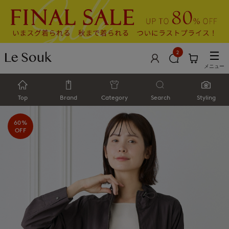
2
メニュー
Top
Brand
Category
Search
Styling
60%
OFF