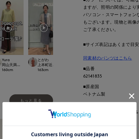
ますが、照明の関係により
パソコン・スマートフォン
もございます。現物と画像
ご了承ください。
■サイズ表記はあくまで目
同素材のパンツはこちら
Yura
とがわ
とがわ
ナオミ
.international
岡山天満屋7-IDconcept.
上本町近鉄SUPERIORCLOSET
上本町近鉄SUPERIORCLOSET
那覇メインプレイスI.T.
■品番
160
cm
163
cm
163
cm
162
cm
62141835
■原産国
ベトナム製
もっと見る
■クオリティ
レーヨン54% ナイロン29%
■取扱い方法