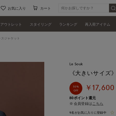
お気に入り
カート
アウトレット
スタイリング
ランキング
再入荷アイテム
レスジャケット
Le Souk
《大きいサイズ
￥17,600
50%
OFF
80ポイント還元
会員登録は
こちら
9名がお気に入りに登録中