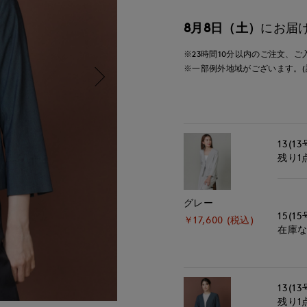
8月8日（土）
にお届
※23時間
10分
以内
のご注文、ご
※一部例外地域がございます。(
13(13
残り1
グレー
15(15
￥17,600 (税込)
在庫
13(13
残り1