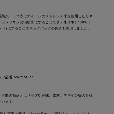
混紡糸・ヨコ糸にナイロンのストレッチ糸を使用したリネ
ヨンリネンの混紡糸にすることでタテ糸リネン100%よ
FTYにすることでキックバックの良さも実現しました。
番:6962161834
。実際の商品とはサイズや色味、素材、デザイン等の仕様
ざいます。
な限り実際の商品に近いカラーにて撮影をおこなっており