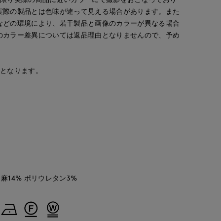
実際の製品とは色味が違って見える場合があります。また
などの環境により、若干製品と画像のカラーが異なる場合
のカラー差異については返品理由となりませんので、予め
安となります。
yoshi
kaori
onda
'S.international
博多大丸7-IDconcept.
那覇メインプレイスI.T.'S.international
新潟伊勢丹7-IDconcept.
155
cm
157
cm
167
cm
 麻14% ポリウレタン3%