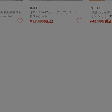
INED
INED L
ールド釦半袖ジャ
【マルチWAYセットアップ】テーラー
《大きいサイズ
assetto》
ドジャケット
トジャケット《PO
￥17,490(税込)
￥41,580(税込