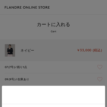
カートに入れる
Cart
￥33,000 (税込)
ネイビー
07(7号)
残り1点
09(9号)
在庫あり
11(11号)
残りわずか