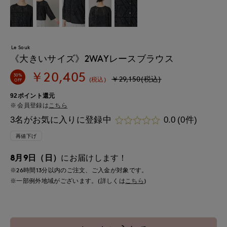
Le Souk
《大きいサイズ》2WAYレースブラウス
￥20,405
30%
￥29,150(税込)
(税込)
OFF
92ポイント還元
会員登録は
こちら
3名がお気に入りに登録中
0.0
(0件)
再値下げ
8月9日（日）
にお届けします！
※26時間
12分
以内
のご注文、ご入金が対象です。
※一部例外地域がございます。(詳しくは
こちら
)