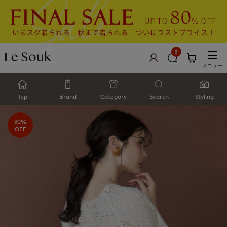
3
メニュー
Top
Brand
Category
Search
Styling
30%
OFF