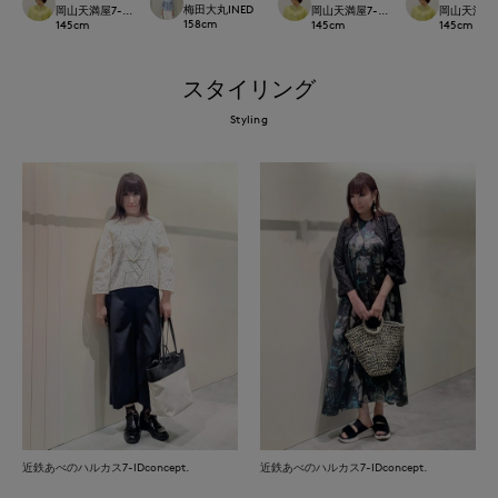
梅田大丸INED
岡山天満屋7-IDconcept.
岡山天満屋7-IDconcept.
岡山天満屋7-I
158
cm
145
cm
145
cm
145
cm
スタイリング
Styling
近鉄あべのハルカス7-IDconcept.
近鉄あべのハルカス7-IDconcept.