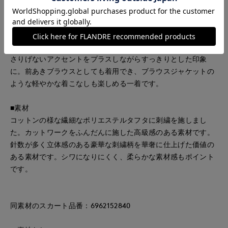
■デザイン
後ろの釦あきがポイントのクルーネックブラウス。ラグランス
リーブで華奢なショルダーラインを演出し、女性らしいシルエ
ットに仕上げました。袖口にはグログランテープをあしらい、
さりげないアクセントをプラスしながらすっきりとした印象
に。前あきブラウスとしても着用でき、ブラウスジャケットの
ような軽やかな着こなしも楽しめる一着です。
■素材
コットンの様な繊細なポリエステルタフタに刺繍を施しまし
た。カットワークをふんだんに施した高級感のある素材です。
針数が多く立体感のある豪華な刺繍柄を華奢に仕上げた価値の
ある素材です。シワになりにくく、柔らかな素材感もポイント
です。
同素材のスカート品番：6962152840