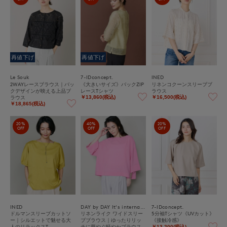
再値下げ
再値下げ
Le Souk
7-IDconcept.
INED
2WAYレースブラウス｜バッ
《大きいサイズ》バックZIP
リネンコクーンスリーブブ
クデザインが映える上品ブ
レースTシャツ
ラウス
ラウス
￥13,860(税込)
￥16,500(税込)
￥18,865(税込)
20%
40%
20%
OFF
OFF
OFF
INED
DAY by DAY It's international
7-IDconcept.
ドルマンスリーブカットソ
リネンライク ワイドスリー
5分袖Tシャツ《UVカット》
ー｜シルエットで魅せる大
ブブラウス｜ゆったりリッ
《接触冷感》
人のリラックスT
チに華やぐ軽やかブラウス
￥13,200(税込)