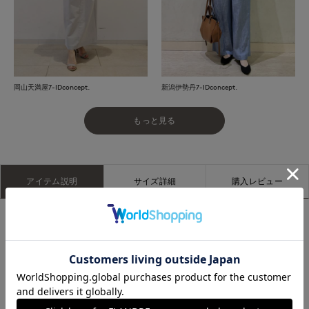
岡山天満屋7-IDconcept.
新潟伊勢丹7-IDconcept.
もっと見る
アイテム説明
サイズ詳細
購入レビュー
■デザイン
シアー感のある表情豊かなカットジャカード素材を使用したブ
ラウス。抜け感のあるボクシーシルエットがストレスフリーな
着心地を叶える一着。シンプルなボディに、ふんわりとしたス
リーブがやさしいアクセントを添え、トレンドのクロップト丈
とクラシカルなくるみ釦が上品なポイントになっています。ト