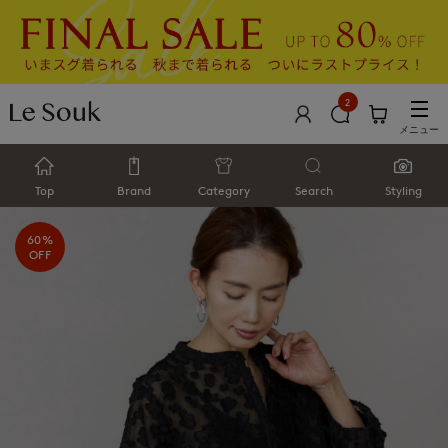
2
メニュー
Top
Brand
Category
Search
Styling
60%
OFF