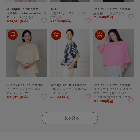
M Maglie le cassetto
INED L
DAY by DAY It's international
《M Maglie le cassetto》シ
《大きいサイズ》ラッフル
五分袖ベーシックシャツ
アーレースブラウス
ブラウス
￥5,940(税込)
￥16,500(税込)
￥14,300(税込)
27%
60%
40%
OFF
OFF
OFF
DAY by DAY It's international
DAY by DAY It's international
DAY by DAY It's international
ハイゲージジャージスタン
ドルマンスリーブクルーネ
リネンライク ワイドスリー
ドカラーシャツ
ックTシャツ
ブブラウス｜ゆったりリッ
チに華やぐ軽やかブラウス
￥11,990(税込)
￥3,564(税込)
￥7,700(税込)
一覧を見る