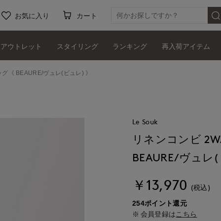
お気に入り
カート
アウトレット
スタイリング
ランキング
再入荷アイテム
《 BEAURE/ヴュレ(ビュレ) 》
Le Souk
リネンコンビ 2
BEAURE/ヴュレ
￥13,970
(税込)
254ポイント還元
会員登録は
こちら