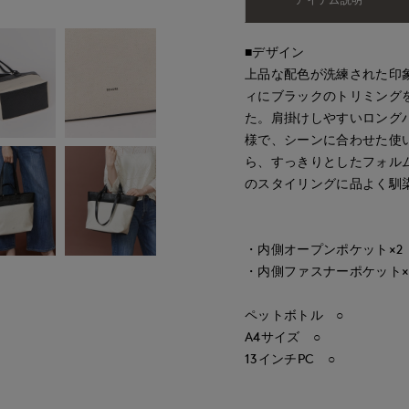
■デザイン
上品な配色が洗練された印
ィにブラックのトリミング
た。肩掛けしやすいロングハ
様で、シーンに合わせた使
ら、すっきりとしたフォル
のスタイリングに品よく馴
・内側オープンポケット×2
・内側ファスナーポケット×
ペットボトル ○
A4サイズ ○
13インチPC ○