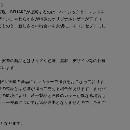
 》
er…実現 BEUAREが提案するのは、ベーシックとトレンドを
ザイン。やわらかさが特徴のオリジナルレザーがアイコ
るものと、新しさとの出会いを大切に」をコンセプトにし
。実際の商品とはサイズや色味、素材、デザイン等の仕様
ざいます。
onda
yoshi
cept.
新潟伊勢丹7-IDconcept.
博多大丸7-IDconcept.
な限り実際の商品に近いカラーで撮影をおこなっておりま
167
cm
155
cm
際の製品とは色味が違って見える場合があります。またパ
どの環境により、若干製品と画像のカラーが異なる場合も
カラー差異については返品理由となりませんので、予めご
安となります。