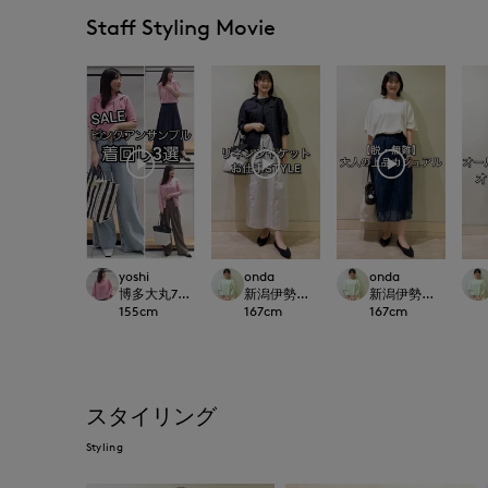
Staff Styling Movie
yoshi
onda
onda
博多大丸7-IDconcept.
新潟伊勢丹7-IDconcept.
新潟伊勢丹7-IDconc
155
cm
167
cm
167
cm
スタイリング
Styling