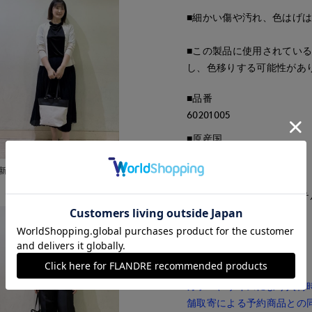
■細かい傷や汚れ、色はげ
■この製品に使用されてい
し、色移りする可能性があ
■品番
60201005
■原産国
中国製
新潟伊勢丹7-IDconcept.
■クオリティ
本体:綿 麻 裏地:ポリエステ
■取扱い方法
取り扱いについて
■予約商品■
カラー、サイズにより入荷
舗取寄による予約商品との