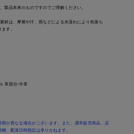
は、製品本来のものですのでご理解ください。
る素材は、摩擦や汗、雨などによる水濡れにより色落ち
ります。
ル 革部分:牛革
時期が異なる場合がございます。また、通常販売商品、店
同梱、配達日時指定は承りかねます。