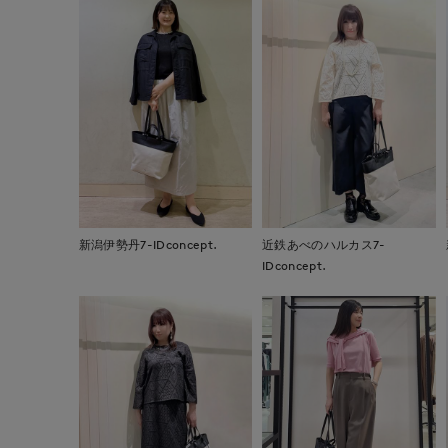
新潟伊勢丹7-IDconcept.
近鉄あべのハルカス7-
IDconcept.