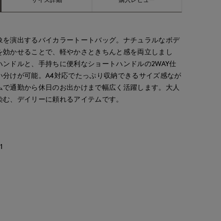
象を演出するバイカラートートバッグ。ナチュラルなボデ
を効かせることで、軽やかさときちんと感を両立しまし
ンドルと、手持ちに便利なショートハンドルの2WAY仕
い分けが可能。A4対応でたっぷり収納できるサイズ感なが
ムで通勤から休日のお出かけまで幅広く活躍します。大人
染む、デイリーに頼れるアイテムです。
1