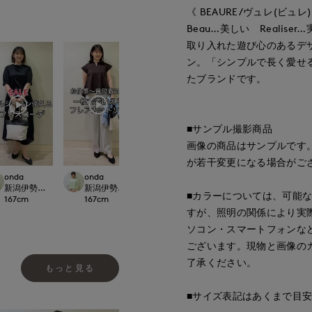
《 BEAURE/ヴュレ(ビュレ)
Beau…美しい Realis
取り入れた遊び心のあるデ
ン。「シンプルで長く愛せ
たブランドです。
■サンプル撮影商品
画像の商品はサンプルです
が若干変更になる場合がご
onda
onda
onda
onda
ept.
新潟伊勢丹7-IDconcept.
新潟伊勢丹7-IDconcept.
新潟伊勢丹7-IDconcept.
新潟伊勢丹7-IDcon
■カラーについては、可能
167
cm
167
cm
167
cm
167
cm
すが、照明の関係により実
ソコン・スマートフォンな
ございます。現物と画像の
了承ください。
もっと見る
■サイズ表記はあくまで目