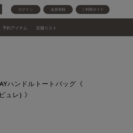
ログイン
会員登録
ご利用ガイド
予約アイテム
店舗リスト
WAYハンドルトートバッグ《
(ビュレ) 》