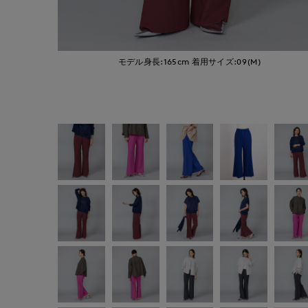
モデル身長:165cm
着用サイズ:09(M)