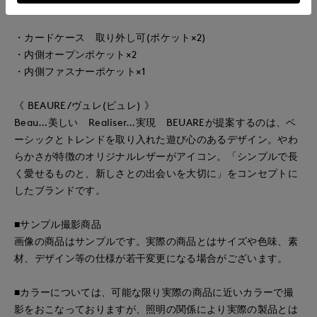
・カードケース 取り外し可(ポケット×2)
・内側オープンポケット×2
・内側ファスナーポケット×1
《 BEAURE/ヴュレ(ビュレ) 》
Beau…美しい Realiser…実現 BEUAREが提案するのは、ベ
ーシックとトレンドを取り入れた遊び心のあるデザイン。やわ
らかさが特徴のオリジナルレザーがアイコン。「シンプルで長
く愛せるものと、新しさとの出会いを大切に」をコンセプトに
したブランドです。
■サンプル撮影商品
画像の商品はサンプルです。実際の商品とはサイズや色味、素
材、デザイン等の仕様が若干変更になる場合がございます。
■カラーについては、可能な限り実際の商品に近いカラーで撮
影をおこなっておりますが、照明の関係により実際の製品とは