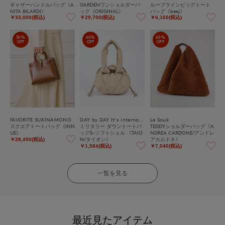
ギャザーハンドルバッグ《A
GARDENワンショルダーバ
ループラインビッグトート
NITA BILARDI》
ッグ《ORIGINAL》
バッグ《beej》
￥33,000(税込)
￥29,700(税込)
￥6,160(税込)
30%
60%
60%
OFF
OFF
OFF
FAVORITE SUKINAMONO
DAY by DAY It's international
Le Souk
スクエアトートバッグ《INN
ミリタリー ダウントートバ
TEDDYショルダーバッグ《A
UE》
ッグS-ソフトシェル 《TAIO
NDREA CARDONE/アンドレ
N/タイオン》
アカルドネ》
￥28,490(税込)
￥1,584(税込)
￥7,040(税込)
一覧を見る
最近見たアイテム