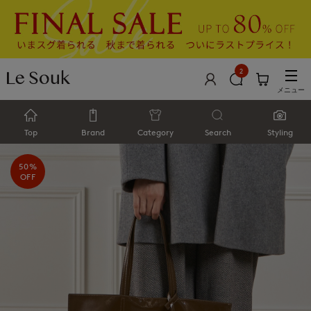
2
メニュー
Top
Brand
Category
Search
Styling
50%
OFF