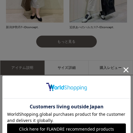
新潟伊勢丹7-IDconcept.
近鉄あべのハルカス7-IDconcept.
もっと見る
アイテム説明
サイズ詳細
購入レビュー
■デザイン
艶めくレザーが主役となるエナメルトートバッグ。上品な光沢
をたたえたエナメル仕上げが毎日の装いに洗練された印象を添
えてくれます。15インチのPCやA4サイズもしっかり収納で
き、パス＆キーケース付きで使い勝手も抜群。上品なデザイン
はオンオフ問わず活躍し、お洒落ママのマザーズバッグとして
も頼れる一品です。