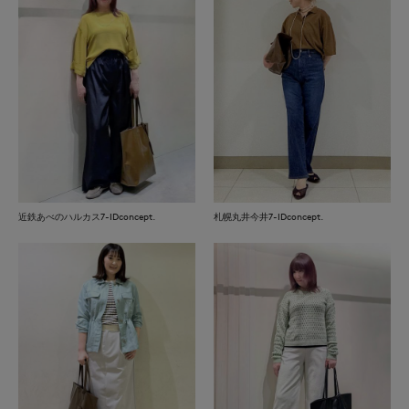
近鉄あべのハルカス7-IDconcept.
札幌丸井今井7-IDconcept.