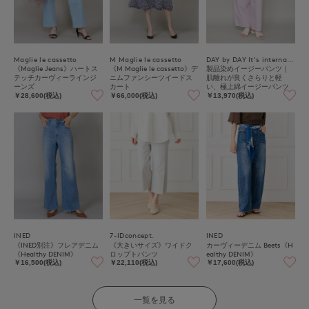
Maglie le cassetto
M Maglie le cassetto
DAY by DAY It's international
《Maglie Jeans》ハートス
《M Maglie le cassetto》デ
製品染めイージーパンツ｜
テッチカーヴィーラインジ
ニムファンシーツイードス
肌離れが良くさらりと軽
ーンズ
カート
い、極上綿イージーパンツ
￥28,600(税込)
￥66,000(税込)
￥13,970(税込)
INED
7-IDconcept.
INED
《INED別注》フレアデニム
《大きいサイズ》ワイドク
カーヴィーデニム Beets《H
《Healthy DENIM》
ロップトパンツ
ealthy DENIM》
￥16,500(税込)
￥22,110(税込)
￥17,600(税込)
一覧を見る