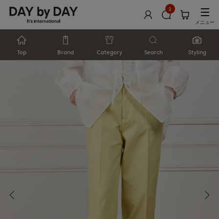
2
メニュー
Top
Brand
Category
Search
Styling