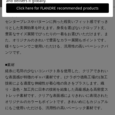
アイテム説明
サイズ詳細
購入レビュー
■デザイン
センタープレスやパターンに拘った程良いフィット感ですっき
りとした美脚効果を叶えます。身長を選ばないクロップト丈、
豊富なサイズ展開でぴったりの一着をお選びいただけます。ま
た、オリジナルのきれいで豊富なカラー展開もポイントです。
様々なシーンでご使用いただける、汎用性の高いベーシックパ
ンツです。
■素材
経糸に毛羽の少ないコンパクト糸を使用した、クリアできれい
な表面感が特徴のギャバ素材です。(クラボウ徳島工場の)加工
技術による適度な伸縮性が着心地の良さをプラスします。織
り・染色・加工共に日本の技術を結集した高級感ある高密度ス
トレッチ素材です。クリアな表面感によりきれいに表現された
オリジナルのカラーもポイントです。きれいめにもカジュアル
にもご使用いただける、汎用性の高いベーシック素材です。