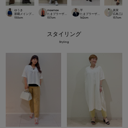
ゆうき
maemae
平
真実
那覇メインプレイスI.T.'S.international
たまプラーザ東急I.T.'S.international
たまプラーザ東急I.T.'S.international
広島三越I.T.'
150
cm
157
cm
162
cm
157
cm
スタイリング
Styling