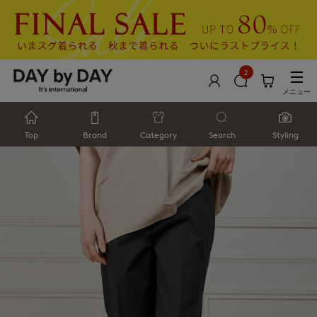
2
メニュー
Top
Brand
Category
Search
Styling