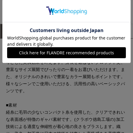
たまプラーザ東急I.T.'S.international
たまプラーザ東急I.T.'S.international
那覇メインプレイスI.T.'S.internation
広島三越I.T.'
157
cm
162
cm
150
cm
158
cm
アイテム説明
サイズ詳細
購入レビュー
■デザイン
センタープレスやパターンに拘った程良いフィット感ですっき
りとした美脚効果を叶えます。身長を選ばないクロップト丈、
豊富なサイズ展開でぴったりの一着をお選びいただけます。ま
た、オリジナルのきれいで豊富なカラー展開もポイントです。
様々なシーンでご使用いただける、汎用性の高いベーシックパ
ンツです。
■素材
経糸に毛羽の少ないコンパクト糸を使用した、クリアできれい
な表面感が特徴のギャバ素材です。(クラボウ徳島工場の)加工
技術による適度な伸縮性が着心地の良さをプラスします。織