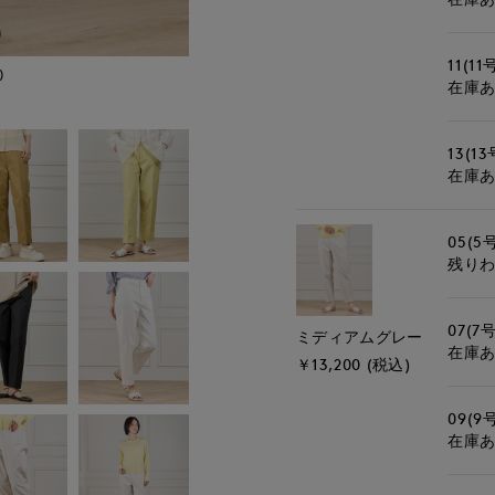
11(11
)
モデル身長:162cm
在庫
13(13
在庫
05(5
残り
07(7号
ミディアムグレー
在庫
￥13,200 (税込)
09(9
在庫