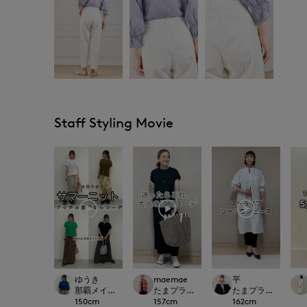
Staff Styling Movie
ゆうき
maemae
平
那覇メインプレイスI.T.'S.international
たまプラーザ東急I.T.'S.international
たまプラーザ東急I.T.'S.
150
cm
157
cm
162
cm