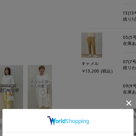
13(13
残り1
05(5
在庫
07(7号
キャメル
残り
￥13,200 (税込)
09(9
在庫
11(11
在庫
真実
maemae
maemae
ゆうき
international
広島三越I.T.'S.international
たまプラーザ東急I.T.'S.international
たまプラーザ東急I.T.'S.international
那覇メインプレイスI.T.
157
cm
157
cm
157
cm
150
cm
13(13