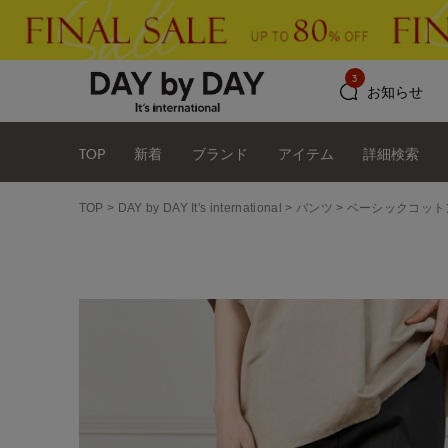
3
お知らせ
TOP
新着
ブランド
アイテム
詳細検索
TOP
DAY by DAY It's international
パンツ
ベーシックコット