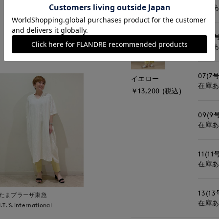
在庫
05(5
もっと見る
在庫
07(7号
イエロー
在庫
￥13,200 (税込)
09(9
在庫
11(11
在庫
13(13
たまプラーザ東急
在庫
I.T.'S.international