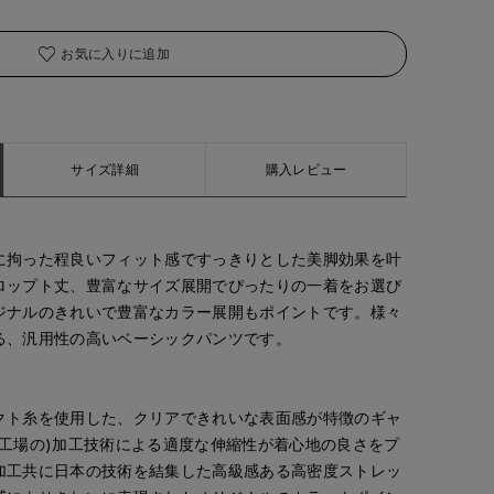
お気に入りに追加
サイズ詳細
購入レビュー
に拘った程良いフィット感ですっきりとした美脚効果を叶
ロップト丈、豊富なサイズ展開でぴったりの一着をお選び
ジナルのきれいで豊富なカラー展開もポイントです。様々
る、汎用性の高いベーシックパンツです。
クト糸を使用した、クリアできれいな表面感が特徴のギャ
島工場の)加工技術による適度な伸縮性が着心地の良さをプ
加工共に日本の技術を結集した高級感ある高密度ストレッ