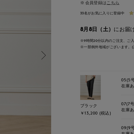
会員登録は
こちら
33名がお気に入りに登録中
8月8日（土）
にお届
※9時間
20分
以内
のご注文、ご
※一部例外地域がございます。(
05(5
在庫
07(7号
ブラック
在庫
￥13,200 (税込)
09(9
在庫