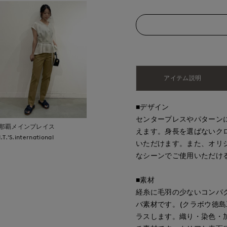
アイテム説明
■デザイン
センタープレスやパターン
那覇メインプレイス
えます。身長を選ばないク
I.T.'S.international
いただけます。また、オリ
なシーンでご使用いただけ
■素材
経糸に毛羽の少ないコンパ
バ素材です。(クラボウ徳
ラスします。織り・染色・