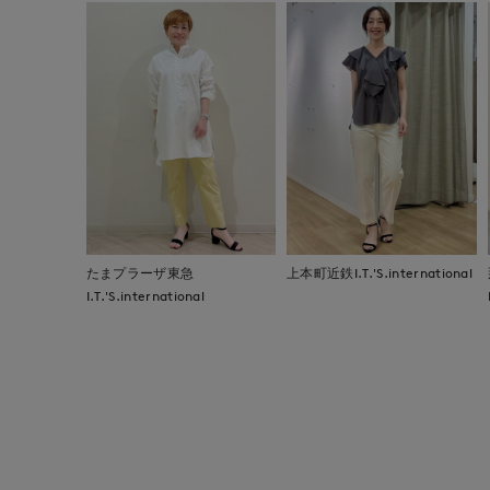
たまプラーザ東急
上本町近鉄I.T.'S.international
I.T.'S.international