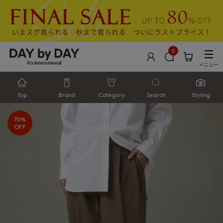
3
メニュー
Top
Brand
Category
Search
Styling
70%
OFF