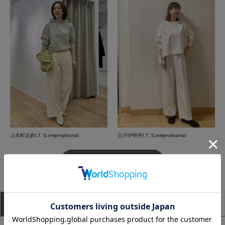
上本町近鉄I.T.'S.international
立川伊勢丹I.T.'S.international
もっと見る
アイテム説明
サイズ詳細
購入レビュー