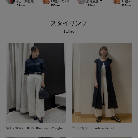
福山天満屋店INED/7-IDconcept./Maglie
那覇メインプレイスI.T.'S.international
広島三越I.T.'S.international
那覇メインプレイ
158
cm
157
cm
154
cm
157
cm
スタイリング
Styling
福山天満屋店INED/7-IDconcept./Maglie
立川伊勢丹I.T.'S.international