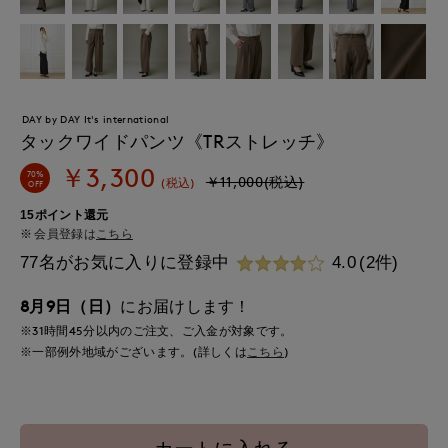
DAY by DAY It's international
タックワイドパンツ《TRストレッチ》
￥3,300
70%
￥11,000(税込)
(税込)
OFF
15ポイント還元
会員登録は
こちら
77名がお気に入りに登録中
4.0
(2件)
8月9日（日）
にお届けします！
※31時間
45分
以内
のご注文、ご入金が対象です。
※一部例外地域がございます。(詳しくは
こちら
)