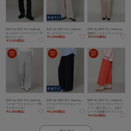
再値下げ
DAY by DAY It's international
DAY by DAY It's international
DAY by DAY It's international
タックテーパードパンツ《T
タックワイドパンツ
強撚チノストレートパンツ
Rストレッチ》
￥6,380(税込)
￥8,976(税込)
￥3,300(税込)
60%
60%
33%
OFF
OFF
OFF
再値下げ
DAY by DAY It's international
DAY by DAY It's international
DAY by DAY It's international
ベイカーワイドパンツ《TR
イージーワイドストレート
リネンワイドクロップドパ
ウールツイル》
パンツ
ンツ｜凛と涼しい、上品ド
レープの綿麻ワイドパンツ
￥6,380(税込)
￥5,280(税込)
￥9,900(税込)