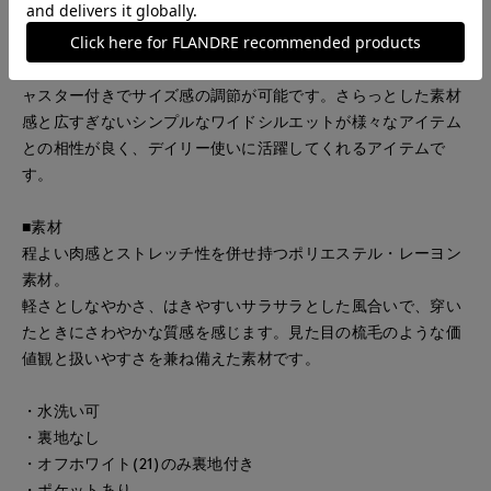
■デザイン
２タックのワイドパンツ。センタープレスを入れる事で立体感
のあるシルエットに仕上げました。ウエストは内側にゴムアジ
ャスター付きでサイズ感の調節が可能です。さらっとした素材
感と広すぎないシンプルなワイドシルエットが様々なアイテム
との相性が良く、デイリー使いに活躍してくれるアイテムで
す。
■素材
程よい肉感とストレッチ性を併せ持つポリエステル・レーヨン
素材。
軽さとしなやかさ、はきやすいサラサラとした風合いで、穿い
たときにさわやかな質感を感じます。見た目の梳毛のような価
値観と扱いやすさを兼ね備えた素材です。
・水洗い可
・裏地なし
・オフホワイト(21)のみ裏地付き
・ポケットあり