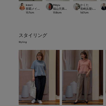
kaori
Mayu
かくた
那覇メインプレイスI.T.'S.international
福山天満屋店INED/7-IDconcept./Maglie
長崎浜屋I.T.'S. inter
157
cm
158
cm
167
cm
スタイリング
Styling