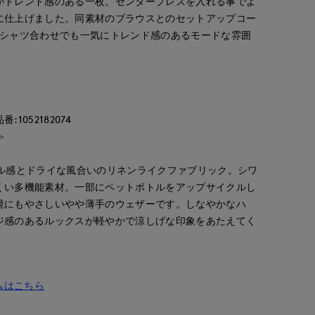
がトレンド感のある一枚。センタープレスを入れる事でよ
に仕上げました。同素材のブラウスとのセットアップコー
Tシャツ合わせでも一気にトレンド感のあるモードな雰囲
052182074
≫
ラル感とドライな風合いのリネンライクファブリック。シワ
くい多機能素材。一部にペットボトルをアップサイクルし
境にもやさしいやや薄手のウェザーです。しなやかなハ
ジ感のあるルックスが軽やかで涼しげな印象をあたえてく
ムはこちら