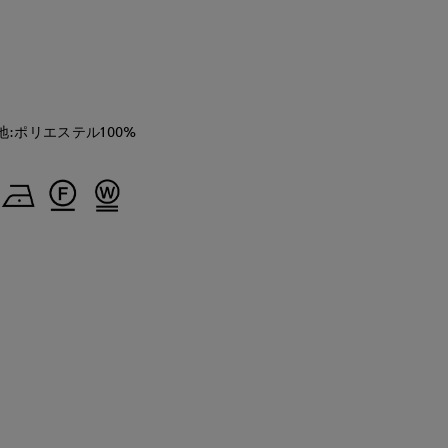
onda
maemae
Mayu
ternational
新潟伊勢丹7-IDconcept.
たまプラーザ東急I.T.'S.international
福山天満屋店INED/7-IDconcept./Mag
167
cm
157
cm
158
cm
地:ポリエステル100%