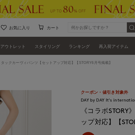
お気に入り
カート
アウトレット
スタイリング
ランキング
再入荷アイテム
Y》タックカーヴィパンツ【セットアップ対応】【STORY6月号掲載】
クーポン・値引き対象外
DAY by DAY It's internatio
《コラボSTOR
ップ対応】【STO