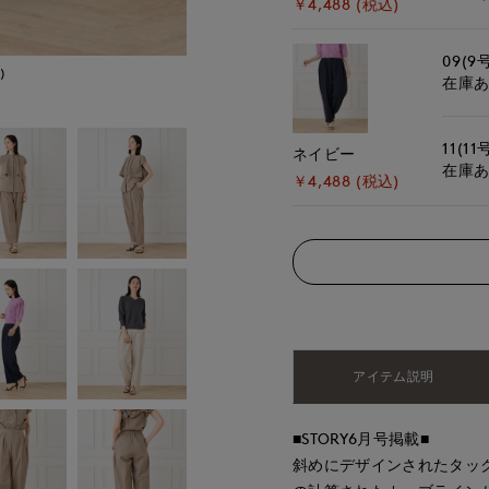
￥4,488 (税込)
09(9
)
モデル身長:168cm
在庫
11(11
ネイビー
在庫
￥4,488 (税込)
アイテム説明
■STORY6月号掲載■
斜めにデザインされたタッ