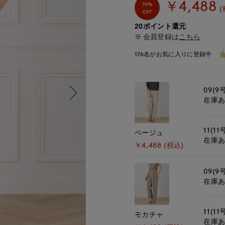
￥4,488
70%
(
OFF
20ポイント還元
会員登録は
こちら
176名がお気に入りに登録中
09(9
在庫
11(11
ベージュ
在庫
￥4,488 (税込)
09(9
在庫
11(11
モカチャ
在庫