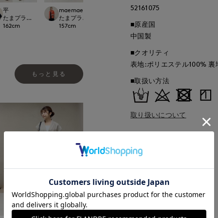
52161075
kaori
平
maemae
ayaka
那覇メインプレイスI.T.'S.international
national/7-IDconcept.
たまプラーザ東急I.T.'S.international
たまプラーザ東急I.T.'S.international
立川伊勢丹I.T.'S.in
■原産国
157
cm
162
cm
157
cm
170
cm
中国製
■クオリティ
表地:ポリエステル100% 裏
もっと見る
■取扱い方法
取り扱いについて