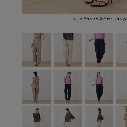
モデル身長:168cm
着用サイズ:09(M