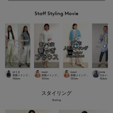
Staff Styling Movie
kaori
ゆうき
kaori
kote
那覇メインプレイスI.T.'S.international
那覇メインプレイスI.T.'S.international
那覇メインプレイスI.T.'S.internation
大分トキハI
157
cm
150
cm
157
cm
153
cm
スタイリング
Styling