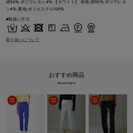
綿96% ポリウレタン4% 【ホワイト】 表地:綿96% ポリウレタ
ン4% 裏地:ポリエステル100%
■取扱い方法
取り扱いについて
おすすめ商品
Recommend
80%
60%
70%
OFF
OFF
OFF