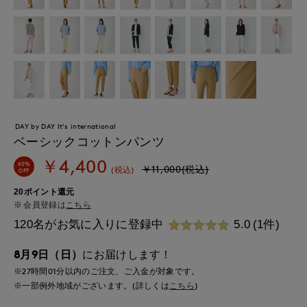
DAY by DAY It's international
ベーシックコットンパンツ
￥4,400
60%
￥11,000(税込)
(税込)
OFF
20ポイント還元
会員登録は
こちら
120名がお気に入りに登録中
5.0
(1件)
8月9日（日）
にお届けします！
※27時間
01分
以内
のご注文、ご入金が対象です。
※一部例外地域がございます。(詳しくは
こちら
)