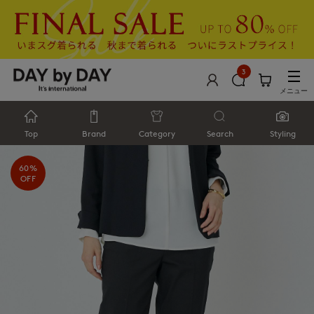
3
メニュー
Top
Brand
Category
Search
Styling
60%
OFF