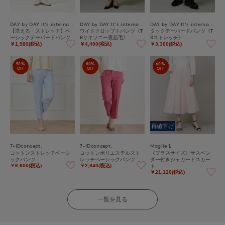
DAY by DAY It's international
DAY by DAY It's international
DAY by DAY It's international
【洗える・ストレッチ】ベ
ワイドクロップトパンツ《T
タックテーパードパンツ《T
ーシックテーパードパンツ
Rサキソニー裏起毛》
Rストレッチ》
￥1,980(税込)
￥4,400(税込)
￥3,300(税込)
50%
80%
60%
OFF
OFF
OFF
再値下げ
7-IDconcept.
7-IDconcept.
Maglie L
コットンストレッチベーシ
コットンポリエステルスト
《プラスサイズ》サスペン
ックパンツ
レッチベーシックパンツ
ダー付きジャガードスカー
ト
￥6,600(税込)
￥2,640(税込)
￥21,120(税込)
一覧を見る