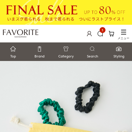
3
メニュー
Top
Brand
Category
Search
Styling