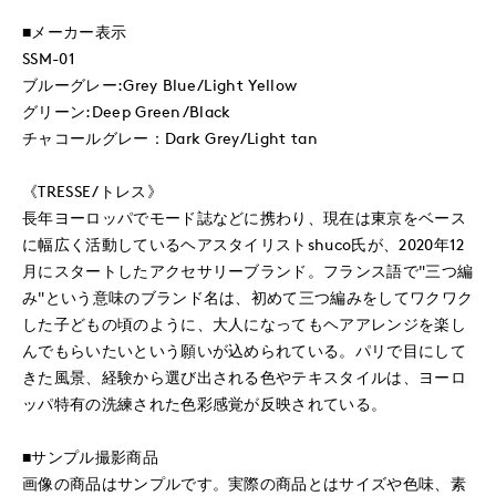
■メーカー表示
SSM-01
ブルーグレー:Grey Blue/Light Yellow
グリーン:Deep Green/Black
チャコールグレー：Dark Grey/Light tan
《TRESSE/トレス》
長年ヨーロッパでモード誌などに携わり、現在は東京をベース
に幅広く活動しているヘアスタイリストshuco氏が、2020年12
月にスタートしたアクセサリーブランド。フランス語で"三つ編
み"という意味のブランド名は、初めて三つ編みをしてワクワク
した子どもの頃のように、大人になってもヘアアレンジを楽し
んでもらいたいという願いが込められている。パリで目にして
きた風景、経験から選び出される色やテキスタイルは、ヨーロ
ッパ特有の洗練された色彩感覚が反映されている。
■サンプル撮影商品
画像の商品はサンプルです。実際の商品とはサイズや色味、素