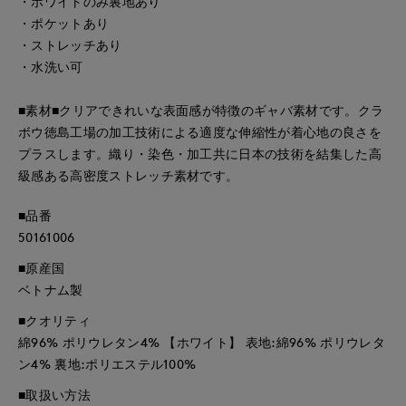
・ホワイトのみ裏地あり
・ポケットあり
・ストレッチあり
・水洗い可
■素材■クリアできれいな表面感が特徴のギャバ素材です。クラ
ボウ徳島工場の加工技術による適度な伸縮性が着心地の良さを
プラスします。織り・染色・加工共に日本の技術を結集した高
級感ある高密度ストレッチ素材です。
■品番
50161006
■原産国
ベトナム製
■クオリティ
綿96% ポリウレタン4% 【ホワイト】 表地:綿96% ポリウレタ
ン4% 裏地:ポリエステル100%
■取扱い方法