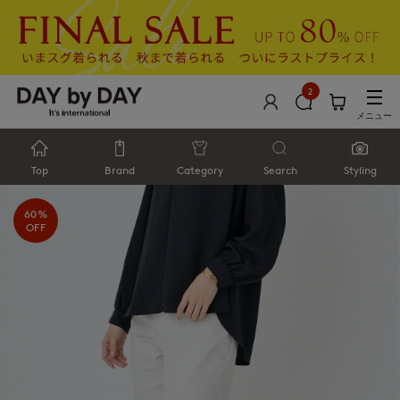
2
メニュー
Top
Brand
Category
Search
Styling
60%
OFF