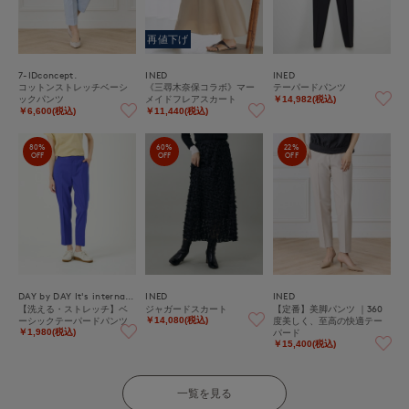
再値下げ
7-IDconcept.
INED
INED
コットンストレッチベーシ
《三尋木奈保コラボ》マー
テーパードパンツ
ックパンツ
メイドフレアスカート
￥14,982(税込)
￥6,600(税込)
￥11,440(税込)
80%
60%
22%
OFF
OFF
OFF
DAY by DAY It's international
INED
INED
【洗える・ストレッチ】ベ
ジャガードスカート
【定番】美脚パンツ ｜360
ーシックテーパードパンツ
度美しく、至高の快適テー
￥14,080(税込)
パード
￥1,980(税込)
￥15,400(税込)
一覧を見る