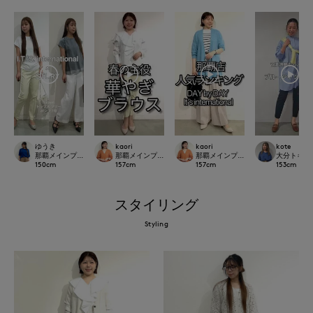
kaori
ゆうき
kaori
kote
那覇メインプレイスI.T.'S.international
那覇メインプレイスI.T.'S.international
那覇メインプレイスI.T.'S.internation
大分トキハI
157
cm
150
cm
157
cm
153
cm
スタイリング
Styling