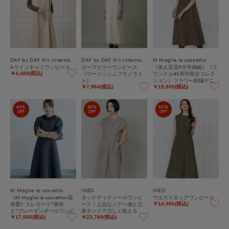
DAY by DAY It's international
DAY by DAY It's international
M Maglie le cassetto
Aラインキャミワンピース
カーブカラーワンピース
《美人百花9月号掲載》《フ
《ウーリッシュフラノライ
ランドル45周年限定コレク
￥4,488(税込)
ト》
ション》フラワー刺繍デニ
ムワンピース《M Maglie le
￥7,964(税込)
￥19,800(税込)
cassetto》｜刺繍映えデニ
ムワンピ
60%
40%
60%
OFF
OFF
OFF
M Maglie le cassetto
INED
INED
《M Maglie le cassetto×冨
タックディティールワンピ
ウエストタックワンピース
張愛》エレモード“美映
ース｜上品なシアー感と立
￥14,080(税込)
え”グレーダンボールワンピ
体タックで涼しく映える
ース
￥17,600(税込)
￥23,760(税込)