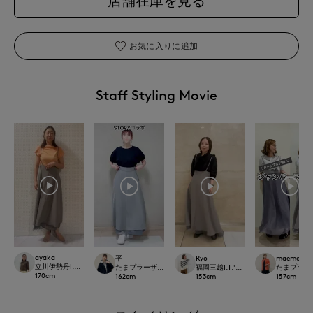
店舗在庫を見る
お気に入りに追加
Staff Styling Movie
ayaka
平
Ryo
maemae
立川伊勢丹I.T.'S.international
たまプラーザ東急I.T.'S.international
福岡三越I.T.'S.international
たまプラーザ東急
170
cm
162
cm
153
cm
157
cm