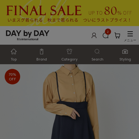
2
メニュー
Top
Brand
Category
Search
Styling
70%
OFF