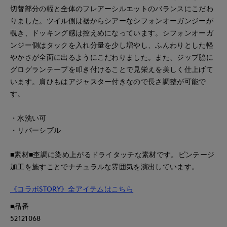
切替部分の幅と全体のフレアーシルエットのバランスにこだわ
りました。ツイル側は裾からシアーなシフォンオーガンジーが
覗き、ドッキング感は控えめになっています。シフォンオーガ
ンジー側はタックを入れ分量を少し増やし、ふんわりとした軽
やかさが全面に出るようにこだわりました。また、ジップ脇に
グログランテープを叩き付けることで見栄えを美しく仕上げて
います。肩ひもはアジャスター付きなので長さ調整が可能で
す。
・水洗い可
・リバーシブル
■素材■杢調に染め上がるドライタッチな素材です。ビンテージ
加工を施すことでナチュラルな雰囲気を演出しています。
《コラボSTORY》全アイテムはこちら
■品番
52121068