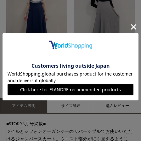
たまプラーザ東急I.T.'S.international
札幌丸井今井SUPERIOR CLOSET
もっと見る
アイテム説明
サイズ詳細
購入レビュー
■STORY5月号掲載■
ツイルとシフォンオーガンジーのリバーシブルでお使いいただ
けるジャンパースカート。ウエスト部分が細く見えるように、