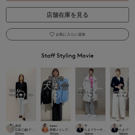
店舗在庫を見る
お気に入りに追加
Staff Styling Movie
真実
kaori
平
平
広島三越I.T.'S.international
那覇メインプレイスI.T.'S.international
たまプラーザ東急I.T.'S.international
たまプラーザ東急
157
cm
157
cm
162
cm
162
cm