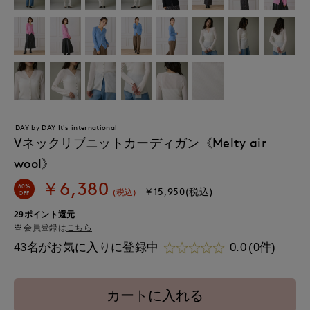
DAY by DAY It's international
Vネックリブニットカーディガン《Melty air
wool》
￥6,380
60%
￥15,950(税込)
(税込)
OFF
29ポイント還元
会員登録は
こちら
43名がお気に入りに登録中
0.0
(0件)
カートに入れる