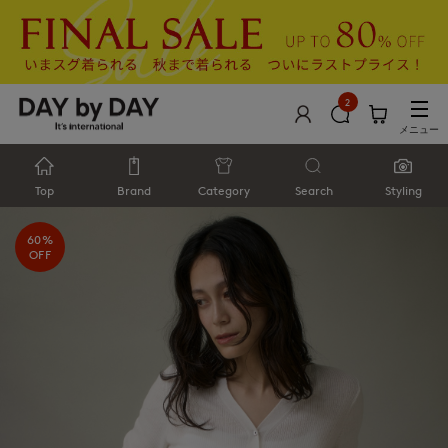
2
メニュー
Top
Brand
Category
Search
Styling
60%
OFF