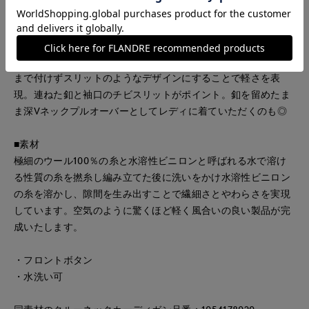
ミドルヒップ丈のリブニットカーデ。細番手のウール100％の
糸と水溶性の糸を撚糸した糸と極細の透明糸を一緒に編み立
て、仕上げで水溶性の糸を溶かしています。透明糸を入れるこ
とで適度な張り感が生まれています。ミドル丈ですが、釦を下
まで付けずスリットのようなデザインにすることで軽さを表
現。連ねた釦と袖口のチビスリットがポイント。釦を留めたま
ま深Vネックプルオーバーとしてレディに着ていただくのも◎
■素材
極細のウール100％の糸と水溶性ビニロンと呼ばれる水で溶け
る性質の糸を撚糸し編み立てた後に洗いをかけ水溶性ビニロン
の糸を溶かし、隙間を生み出すことで繊細さとやわらさを実現
しています。空気のように驚くほど軽く風合いの良い製品が完
成いたします。
・フロントボタン
・水洗い可