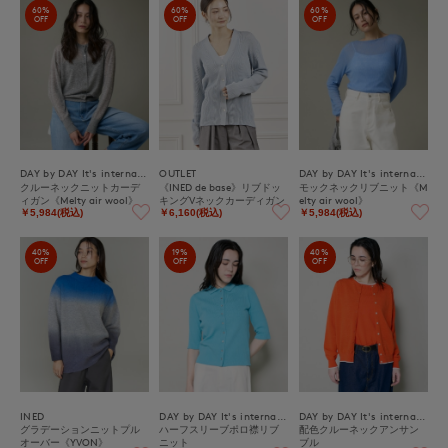
60%
60%
60%
OFF
OFF
OFF
DAY by DAY It's international
OUTLET
DAY by DAY It's international
クルーネックニットカーデ
《INED de base》リブドッ
モックネックリブニット《M
ィガン《Melty air wool》
キングVネックカーディガン
elty air wool》
￥5,984(税込)
￥6,160(税込)
￥5,984(税込)
40%
19%
40%
OFF
OFF
OFF
INED
DAY by DAY It's international
DAY by DAY It's international
グラデーションニットプル
ハーフスリーブポロ襟リブ
配色クルーネックアンサン
オーバー《YVON》
ニット
ブル