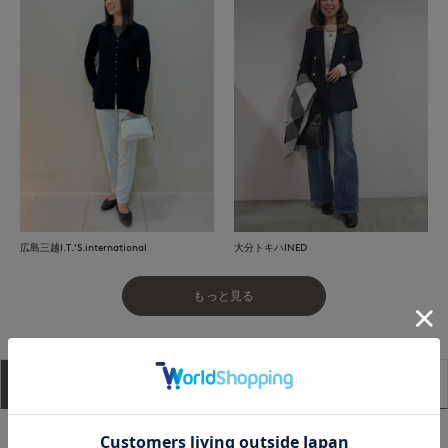
広島三越I.T.'S.international
大分トキハINED
もっと見る
アイテム説明
サイズ詳細
購入レビュー
■デザイン