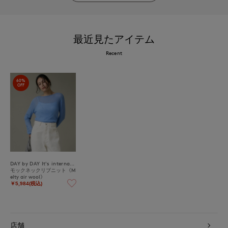
最近見たアイテム
Recent
60%
OFF
DAY by DAY It's international
モックネックリブニット《M
elty air wool》
￥5,984(税込)
店舗