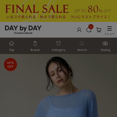
2
メニュー
Top
Brand
Category
Search
Styling
60%
OFF