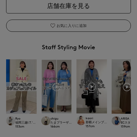
店舗在庫を見る
お気に入りに追加
Staff Styling Movie
kaori
Ryo
chigu
ARISA
那覇メインプレイスI.T.'S.internation
福岡三越I.T.'S.international
たまプラーザ東急I.T.'S.international
ECスタッフ
157
cm
153
cm
166
cm
159
cm