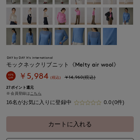
DAY by DAY It's international
モックネックリブニット《Melty air wool》
￥5,984
60%
￥14,960(税込)
(税込)
OFF
27ポイント還元
会員登録は
こちら
16名がお気に入りに登録中
0.0
(0件)
カートに入れる