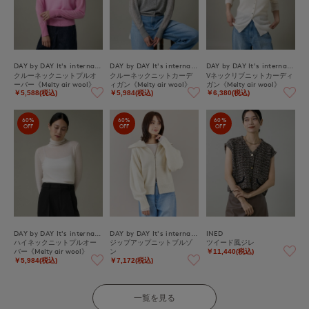
DAY by DAY It's international
DAY by DAY It's international
DAY by DAY It's international
クルーネックニットプルオ
クルーネックニットカーデ
Vネックリブニットカーディ
ーバー《Melty air wool》
ィガン《Melty air wool》
ガン《Melty air wool》
￥5,588(税込)
￥5,984(税込)
￥6,380(税込)
60%
60%
60%
OFF
OFF
OFF
DAY by DAY It's international
DAY by DAY It's international
INED
ハイネックニットプルオー
ジップアップニットブルゾ
ツイード風ジレ
バー《Melty air wool》
ン
￥11,440(税込)
￥5,984(税込)
￥7,172(税込)
一覧を見る