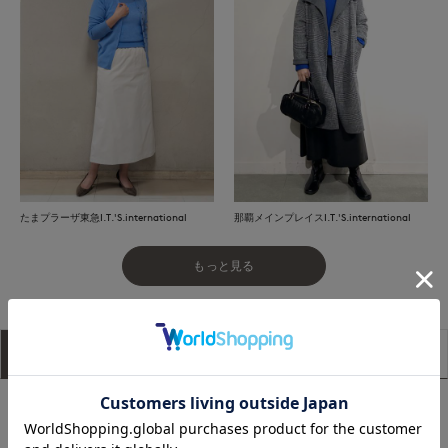
たまプラーザ東急I.T.'S.international
那覇メインプレイスI.T.'S.international
もっと見る
アイテム説明
サイズ詳細
購入レビュー
■デザイン
暑さの残る秋に欠かせないシアーニット。リブ編みで透けすぎ