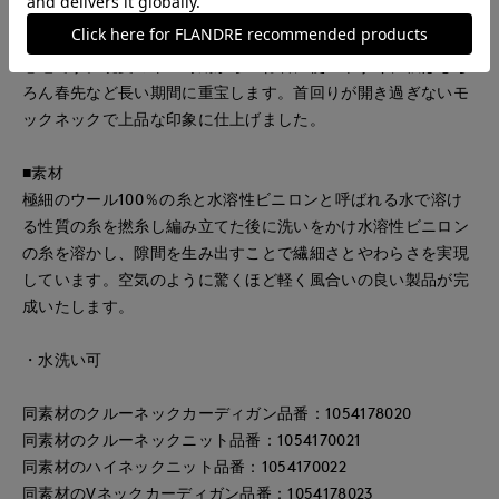
ず程よいシアー感を表現しています。ウールの温かみがありな
がらチクチクしにくくまた、非常に軽く、繊細でなめらかな着
心地です。晩夏の早い時期から重ね着に使いやすく、秋はもち
ろん春先など長い期間に重宝します。首回りが開き過ぎないモ
ックネックで上品な印象に仕上げました。
■素材
極細のウール100％の糸と水溶性ビニロンと呼ばれる水で溶け
る性質の糸を撚糸し編み立てた後に洗いをかけ水溶性ビニロン
の糸を溶かし、隙間を生み出すことで繊細さとやわらさを実現
しています。空気のように驚くほど軽く風合いの良い製品が完
成いたします。
・水洗い可
同素材のクルーネックカーディガン品番：1054178020
同素材のクルーネックニット品番：1054170021
同素材のハイネックニット品番：1054170022
同素材のVネックカーディガン品番：1054178023