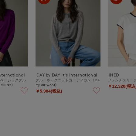
nternational
DAY by DAY It's international
INED
ルベーシッククル
クルーネックニットカーディガン《Me
フレンチスリー
MONY》
lty air wool》
￥12,320(税込
￥5,984(税込)