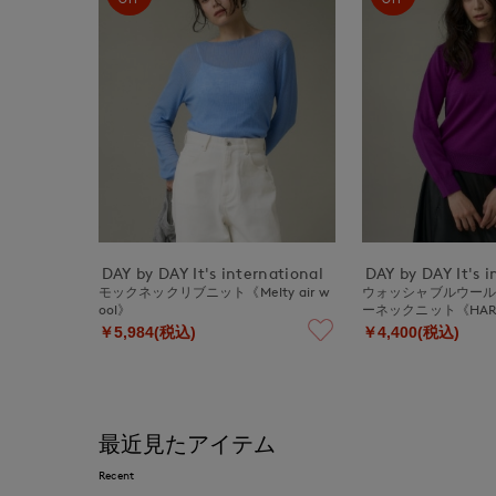
DAY by DAY It's international
DAY by DAY It's i
モックネックリブニット《Melty air w
ウォッシャブルウー
ool》
ーネックニット《HAR
￥5,984(税込)
￥4,400(税込)
最近見たアイテム
Recent