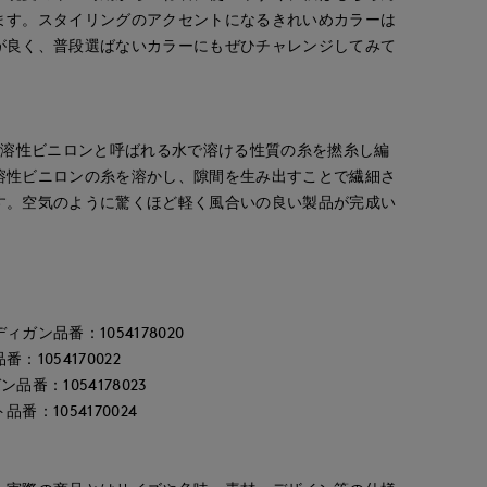
ます。スタイリングのアクセントになるきれいめカラーは
が良く、普段選ばないカラーにもぜひチャレンジしてみて
水溶性ビニロンと呼ばれる水で溶ける性質の糸を撚糸し編
溶性ビニロンの糸を溶かし、隙間を生み出すことで繊細さ
す。空気のように驚くほど軽く風合いの良い製品が完成い
ガン品番：1054178020
1054170022
番：1054178023
：1054170024
ごっちん
maemae
ゆうき
rnational
星が丘三越I.T.'S.international
たまプラーザ東急I.T.'S.international
那覇メインプレイスI.T.'S.internation
162
cm
157
cm
150
cm