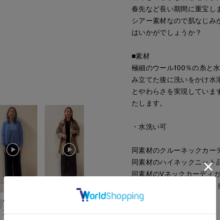
春先など長い期間に重宝し
シアー素材なので肌なじみ
はいかがでしょうか？
■素材
極細のウール100％の糸と
み立てた後に洗いをかけ水
とやわらさを実現していま
たします。
・水洗い可
同素材のクルーネックカーディ
同素材のハイネックニット品番：
同素材のVネックカーディガン品
同素材のモックネックニット品番
ayaka
ayaka
ayaka
Nakajima
international
立川伊勢丹I.T.'S.international
立川伊勢丹I.T.'S.international
立川伊勢丹I.T.'S.international
広島三越I.T.'S.inte
■サンプル撮影商品
170
cm
170
cm
170
cm
158
cm