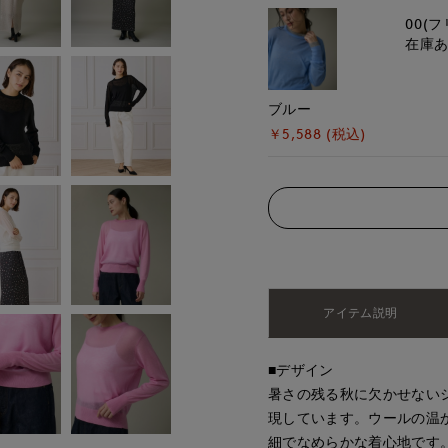
00(フ
在庫
ブルー
￥5,588 (税込)
アイテム説明
■デザイン
暑さの残る秋に欠かせない
現しています。ウールの温
細でなめらかな着心地です