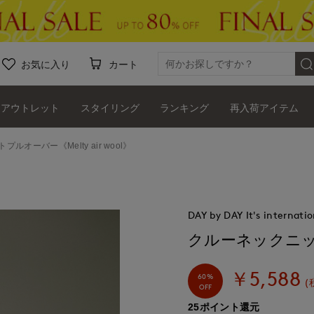
お気に入り
カート
アウトレット
スタイリング
ランキング
再入荷アイテム
ルオーバー《Melty air wool》
DAY by DAY It's internatio
クルーネックニットプ
￥5,588
60%
(
OFF
25ポイント還元