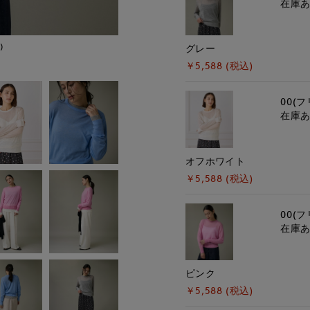
在庫
)
モデル身長:162cm
グレー
￥5,588 (税込)
00(フ
在庫
オフホワイト
￥5,588 (税込)
00(フ
在庫
ピンク
￥5,588 (税込)