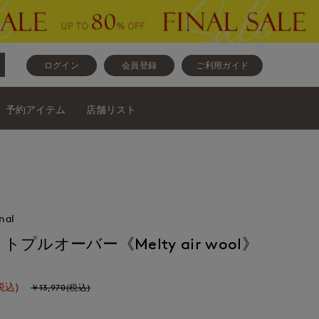
ログイン
会員登録
ご利用ガイド
予約アイテム
店舗リスト
nal
ルオーバー《Melty air wool》
税込)
￥13,970(税込)