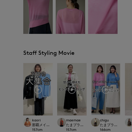
Staff Styling Movie
kaori
maemae
chigu
那覇メインプレイスI.T.'S.international
たまプラーザ東急I.T.'S.international
たまプラーザ東急I.T.'S.
157
cm
157
cm
166
cm