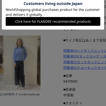
画像の商品はサンプルです
が若干変更になる場合がご
■照明の関係により、実際
もっと見る
コン・スマートフォンなど
ざいます。
■サイズ表記はあくまで目
同素材のハイネックニット
同素材のVネックカーディ
同素材のモックネックニッ
同素材のクルーネックカー
■品番
54170021
■原産国
立川伊勢丹I.T.'S.international
中国製
■クオリティ