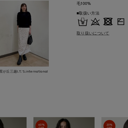
毛100%
■取扱い方法
取り扱いについて
星が丘三越I.T.'S.international
60%
20%
OFF
OFF