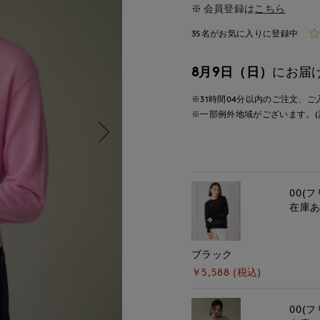
会員登録は
こちら
35名がお気に入りに登録中
8月9日（日）
にお届
※31時間
04分
以内
のご注文、ご
※一部例外地域がございます。(
00(フ
在庫
ブラック
￥5,588 (税込)
00(フ