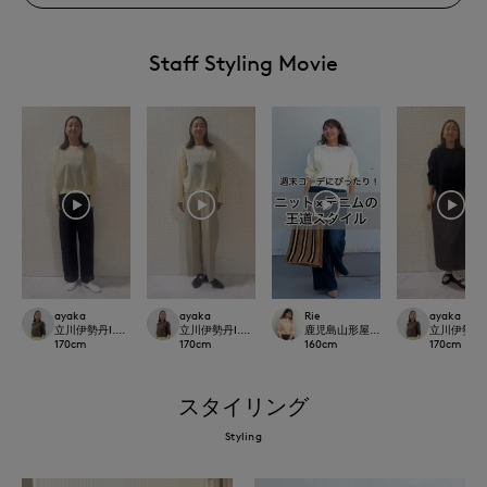
Staff Styling Movie
ayaka
ayaka
Rie
ayaka
立川伊勢丹I.T.'S.international
立川伊勢丹I.T.'S.international
鹿児島山形屋INED
立川伊勢丹I.T.
170
cm
170
cm
160
cm
170
cm
スタイリング
Styling