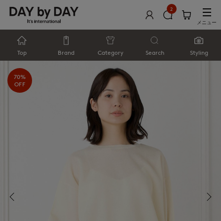
2
メニュー
Top
Brand
Category
Search
Styling
70%
OFF