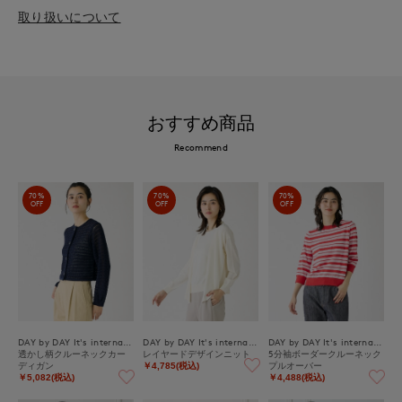
取り扱いについて
おすすめ商品
Recommend
70%
70%
70%
OFF
OFF
OFF
DAY by DAY It's international
DAY by DAY It's international
DAY by DAY It's international
透かし柄クルーネックカー
レイヤードデザインニット
5分袖ボーダークルーネック
ディガン
プルオーバー
￥4,785(税込)
￥5,082(税込)
￥4,488(税込)