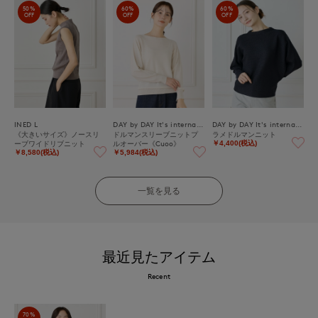
50%
60%
60%
OFF
OFF
OFF
INED L
DAY by DAY It's international
DAY by DAY It's international
《大きいサイズ》ノースリ
ドルマンスリーブニットプ
ラメドルマンニット
ーブワイドリブニット
ルオーバー《Cuoo》
￥4,400(税込)
￥8,580(税込)
￥5,984(税込)
一覧を見る
最近見たアイテム
Recent
70%