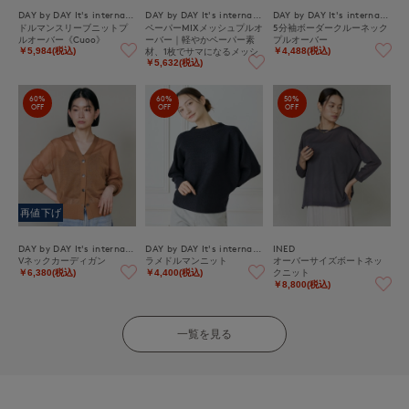
DAY by DAY It's international
DAY by DAY It's international
DAY by DAY It's international
ドルマンスリーブニットプ
ペーパーMIXメッシュプルオ
5分袖ボーダークルーネック
ルオーバー《Cuoo》
ーバー｜軽やかペーパー素
プルオーバー
材、1枚でサマになるメッシ
￥5,984(税込)
￥4,488(税込)
ュニット
￥5,632(税込)
60%
60%
50%
OFF
OFF
OFF
再値下げ
DAY by DAY It's international
DAY by DAY It's international
INED
Vネックカーディガン
ラメドルマンニット
オーバーサイズボートネッ
クニット
￥6,380(税込)
￥4,400(税込)
￥8,800(税込)
一覧を見る