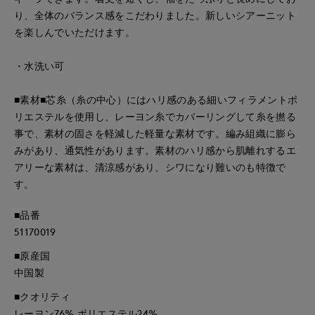
り、全体のバランス感をこだわりました。新しいシアーニット
を楽しんでいただけます。
・水洗い可
■素材■芯糸（糸の中心）にはハリ感のある細いフィラメントポ
リエステルを使用し、レーヨン糸でカバーリングして糸を撚る
事で、素材の固さを軽減した軽量な素材です。編み組織に膨ら
みがあり、通気性があります。素材のハリ感から肌離れするエ
アリーな素材は、清涼感があり、シワになり難いのも特徴で
す。
■品番
51170019
■原産国
中国製
■クオリティ
レーヨン76% ポリエステル24%