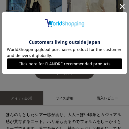
博多大丸7-IDconcept.
立川伊勢丹I.T.'S.international
もっと見る
アイテム説明
サイズ詳細
購入レビュー
ほんのりとしたシアー感があり、大人っぽい印象とカジュアル
感が共存するニット。ハリ感もあるのでフォルムをしっかりと
キープできます。着丈を短くし、袖をたっぷりと長めにしてお