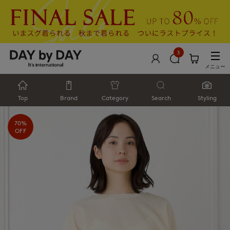
3
メニュー
Top
Brand
Category
Search
Styling
70%
OFF