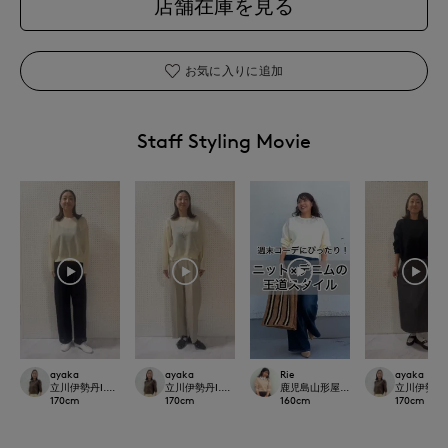
店舗在庫を見る
お気に入りに追加
Staff Styling Movie
ayaka
ayaka
Rie
ayaka
立川伊勢丹I.T.'S.international
立川伊勢丹I.T.'S.international
鹿児島山形屋INED
立川伊勢丹I.T.
170
cm
170
cm
160
cm
170
cm