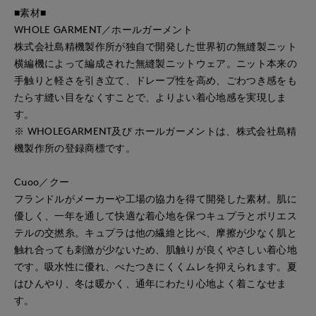
■素材■
WHOLE GARMENT／ホールガーメント
株式会社島精機製作所が独自で開発した世界初の無縫製ニット
横編機によって編成された無縫製ニットウェア。ニット本来の
手触りと軽さを引き立て、ドレープ性を高め、ごわつき感をも
たらす縫い目をなくすことで、よりよい着心地感を実現しま
す。
※ WHOLEGARMENT及び ホールガーメントは、株式会社島精
機製作所の登録商標です。
Cuoo／クー
フランドルがメーカーや工場の協力を得て開発した素材。肌に
優しく、一年を通して快適な着心地を保つキュプラとポリエス
テルの交撚糸。キュプラは他の繊維と比べ、摩擦が少なく肌と
触れ合っても刺激が少ないため、肌触りが良くやさしい着心地
です。吸水性に優れ、べたつきにくくムレを抑えられます。夏
はひんやり、冬は暖かく、通年にわたり心地よく着こなせま
す。