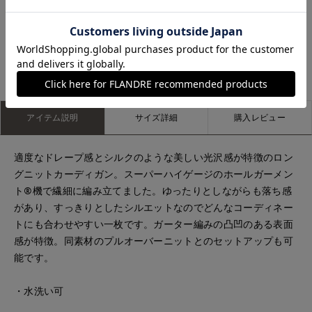
たまプラーザ東急I.T.'S.international
広島三越I.T.'S.international
もっと見る
アイテム説明
サイズ詳細
購入レビュー
適度なドレープ感とシルクのような美しい光沢感が特徴のロン
グニットカーディガン。スーパーハイゲージのホールガーメン
ト®機で繊細に編み立てました。ゆったりとしながらも落ち感
があり、すっきりとしたシルエットなのでどんなコーディネー
トにも合わせやすい一枚です。ガーター編みの凸凹のある表面
感が特徴。同素材のプルオーバーニットとのセットアップも可
能です。
・水洗い可