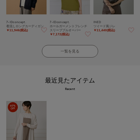
7-IDconcept.
7-IDconcept.
INED
着流しロングカーディガン
ホールガーメントフレンチ
ツイード風ジレ
スリーブプルオーバー
￥11,946(税込)
￥11,440(税込)
￥7,172(税込)
一覧を見る
最近見たアイテム
Recent
60%
OFF