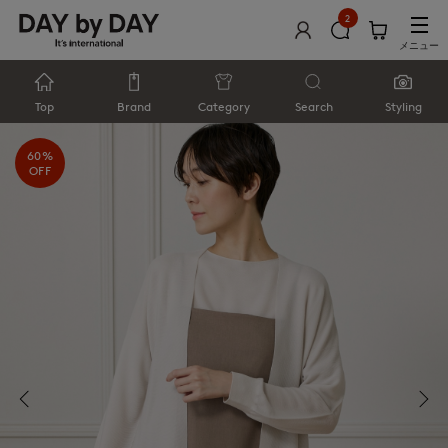
2
メニュー
Top
Brand
Category
Search
Styling
60%
OFF