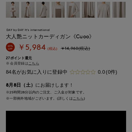
DAY by DAY It's international
大人艶ニットカーディガン《Cuoo》
￥5,984
60%
￥14,960(税込)
(税込)
OFF
27ポイント還元
会員登録は
こちら
84名がお気に入りに登録中
0.0
(0件)
8月8日（土）
にお届けします！
※25時間
28分
以内
のご注文、ご入金が対象です。
※一部例外地域がございます。(詳しくは
こちら
)