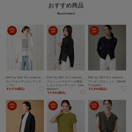
おすすめ商品
Recommend
40%
60%
70%
OFF
OFF
OFF
DAY by DAY It's international
DAY by DAY It's international
DAY by DAY It's international
ロングカーディガンアンサ
ウォッシャブルウール着流
アンサンブルニット《SMAR
ンブル
しロングカーディガン《HA
T CLEAN》
RMONY》
￥9,570(税込)
￥3,894(税込)
￥5,984(税込)
40%
60%
60%
OFF
OFF
OFF