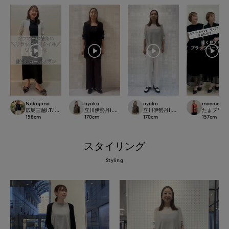
Nakajima
ayaka
ayaka
maemae
広島三越I.T.'S.international
立川伊勢丹I.T.'S.international
立川伊勢丹I.T.'S.international
たまプラーザ東急
158
cm
170
cm
170
cm
157
cm
スタイリング
Styling