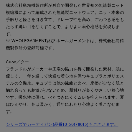
株式会社島精機製作所が独自で開発した世界初の無縫製ニット
横編機によって編成された無縫製ニットウェア。ニット本来の
手触りと軽さを引き立て、ドレープ性を高め、ごわつき感をも
たらす縫い目をなくすことで、よりよい着心地感を実現しま
す。
※ WHOLEGARMENT及び ホールガーメントは、株式会社島精
機製作所の登録商標です。
Cuoo／クー
フランドルがメーカーや工場の協力を得て開発した素材。肌に
優しく、一年を通して快適な着心地を保つキュプラとポリエス
テルの交撚糸。キュプラは他の繊維と比べ、摩擦が少なく肌と
触れ合っても刺激が少ないため、肌触りが良くやさしい着心地
です。吸水性に優れ、べたつきにくくムレを抑えられます。夏
はひんやり、冬は暖かく、通年にわたり心地よく着こなせま
す。
シリーズでカーディガン(品番10-50178015)もございます。