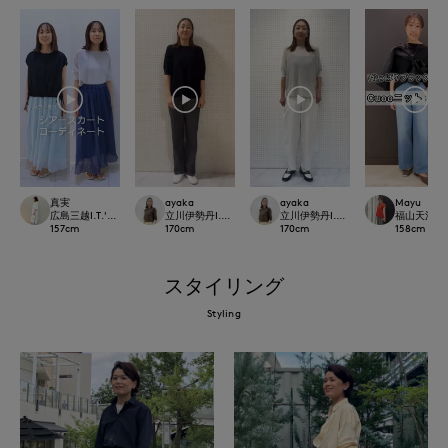
真実
ayaka
ayaka
Mayu
広島三越I.T.'S.international
立川伊勢丹I.T.'S.international
立川伊勢丹I.T.'S.international
福山天満屋店IN
157
cm
170
cm
170
cm
158
cm
スタイリング
Styling