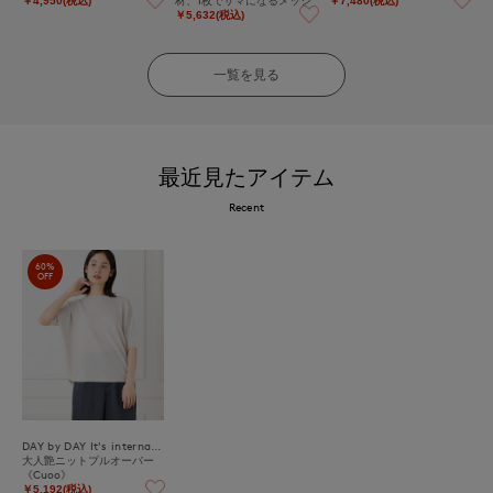
￥4,950(税込)
￥7,480(税込)
ュニット
￥5,632(税込)
一覧を見る
最近見たアイテム
Recent
60%
OFF
DAY by DAY It's international
大人艶ニットプルオーバー
《Cuoo》
￥5,192(税込)