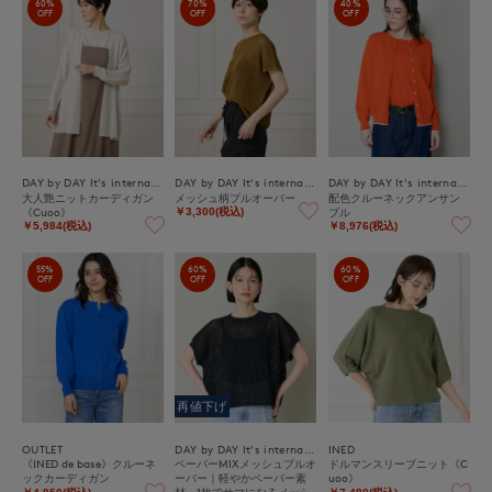
60%
70%
40%
OFF
OFF
OFF
DAY by DAY It's international
DAY by DAY It's international
DAY by DAY It's international
大人艶ニットカーディガン
メッシュ柄プルオーバー
配色クルーネックアンサン
《Cuoo》
ブル
￥3,300(税込)
￥5,984(税込)
￥8,976(税込)
55%
60%
60%
OFF
OFF
OFF
再値下げ
OUTLET
DAY by DAY It's international
INED
《INED de base》クルーネ
ペーパーMIXメッシュプルオ
ドルマンスリーブニット《C
ックカーディガン
ーバー｜軽やかペーパー素
uoo》
材、1枚でサマになるメッシ