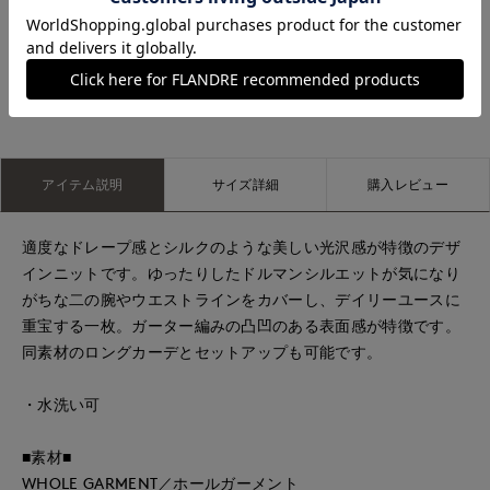
星が丘三越I.T.'S.international
星が丘三越I.T.'S.international
もっと見る
アイテム説明
サイズ詳細
購入レビュー
適度なドレープ感とシルクのような美しい光沢感が特徴のデザ
インニットです。ゆったりしたドルマンシルエットが気になり
がちな二の腕やウエストラインをカバーし、デイリーユースに
重宝する一枚。ガーター編みの凸凹のある表面感が特徴です。
同素材のロングカーデとセットアップも可能です。
・水洗い可
■素材■
WHOLE GARMENT／ホールガーメント