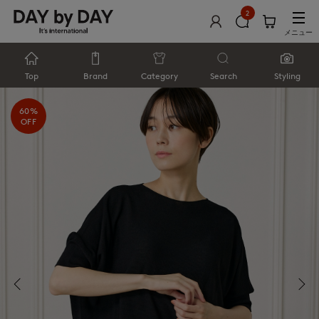
2
メニュー
Top
Brand
Category
Search
Styling
60%
OFF