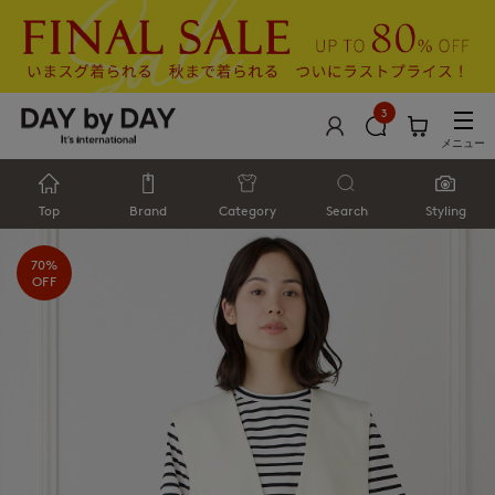
3
メニュー
Top
Brand
Category
Search
Styling
70%
OFF