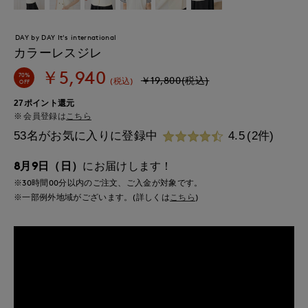
DAY by DAY It's international
カラーレスジレ
￥5,940
70%
￥19,800(税込)
(税込)
OFF
27ポイント還元
会員登録は
こちら
53名がお気に入りに登録中
4.5
(2件)
8月9日（日）
にお届けします！
※30時間
00分
以内
のご注文、ご入金が対象です。
※一部例外地域がございます。(詳しくは
こちら
)