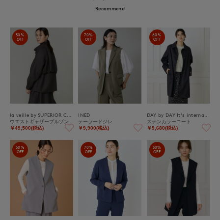
Recommend
50%
70%
60%
OFF
OFF
OFF
la veille by SUPERIOR CLOSET
INED
DAY by DAY It's international
ウエストギャザーブルゾン
テーラードジレ
ステンカラーコート
￥49,500(税込)
￥9,900(税込)
￥9,680(税込)
50%
70%
50%
OFF
OFF
OFF