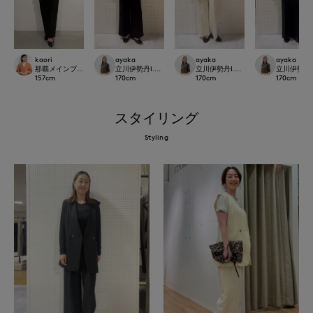
ayaka
kaori
ayaka
ayaka
立川伊勢丹I.T.'S.international
那覇メインプレイスI.T.'S.international
立川伊勢丹I.T.'S.international
立川伊勢丹I.T.
170
cm
157
cm
170
cm
170
cm
スタイリング
Styling