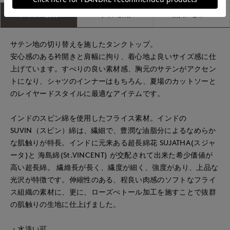
アイテム説明
サイズ詳細
購入レビュー
サテン地の切り替えを施したタンクトップ。
安心感のある衿開きと肩幅に拘り、着心地よ良いサイズ感に仕
上げています。すべりの良い素材感、胸元のサテンがアクセン
トになり、シャツのインナーはもちろん、夏場のカットソーと
のレイヤードスタイルに最適なアイテムです。
インドのスビン綿を使用したフライス素材。インドの
SUVIN（スビン）綿は、繊細で、豊潤な油脂分によるなめらか
な肌触りが特長。インドに元来ある超長綿花 SUJATHA(スジャ
ータ)と 海島綿(St.VINCENT) が交配されて出来た希少価値が
高い超長綿。 繊維長が長く、繊度が細く、強度があり、上品な
光沢が特徴です。伸縮性のある、程良い肉感のソフトなフライ
ス組織の素材に、更に、ローズぺトール加工を施すことで抜群
の肌触りの生地に仕上げました。
・水洗い可