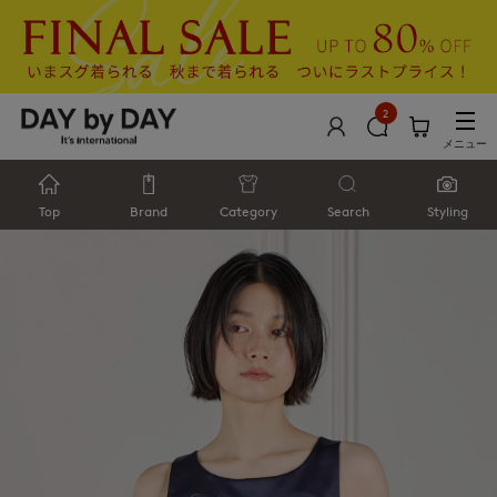
2
メニュー
Top
Brand
Category
Search
Styling