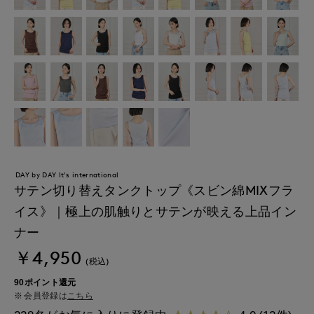
DAY by DAY It's international
サテン切り替えタンクトップ《スビン綿MIXフラ
イス》｜極上の肌触りとサテンが映える上品イン
ナー
￥4,950
(税込)
90ポイント還元
会員登録は
こちら