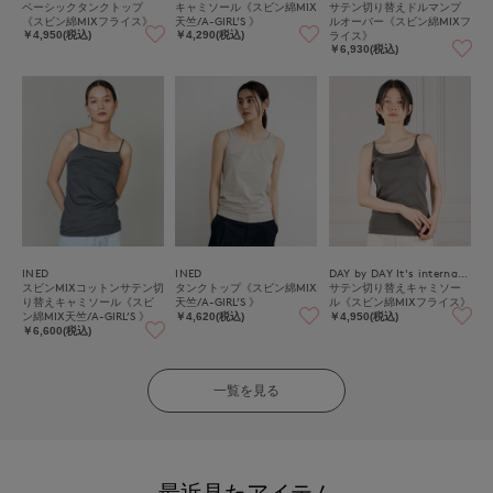
ベーシックタンクトップ
キャミソール《スビン綿MIX
サテン切り替えドルマンプ
《スビン綿MIXフライス》
天竺/A-GIRL’S 》
ルオーバー《スビン綿MIXフ
ライス》
￥4,950(税込)
￥4,290(税込)
￥6,930(税込)
INED
INED
DAY by DAY It's international
スビンMIXコットンサテン切
タンクトップ《スビン綿MIX
サテン切り替えキャミソー
り替えキャミソール《スビ
天竺/A-GIRL’S 》
ル《スビン綿MIXフライス》
ン綿MIX天竺/A-GIRL’S 》
￥4,620(税込)
￥4,950(税込)
￥6,600(税込)
一覧を見る
最近見たアイテム