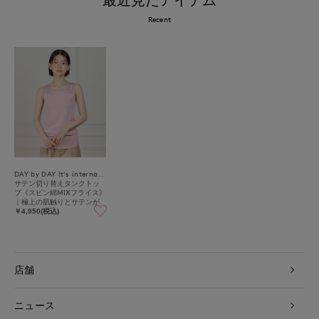
Recent
DAY by DAY It's international
サテン切り替えタンクトッ
プ《スビン綿MIXフライス》
｜極上の肌触りとサテンが
映える上品インナー
￥4,950(税込)
店舗
ニュース