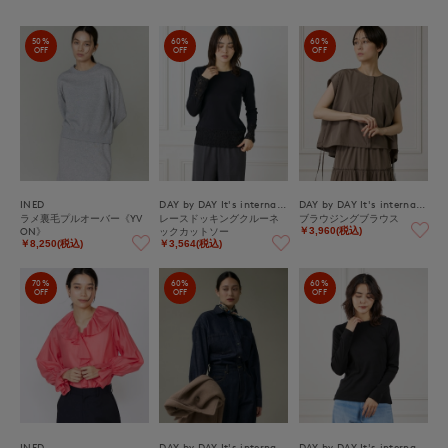
50%
60%
60%
OFF
OFF
OFF
INED
DAY by DAY It's international
DAY by DAY It's international
ラメ裏毛プルオーバー《YV
レースドッキングクルーネ
ブラウジングブラウス
ON》
ックカットソー
￥3,960(税込)
￥8,250(税込)
￥3,564(税込)
70%
60%
60%
OFF
OFF
OFF
INED
DAY by DAY It's international
DAY by DAY It's international