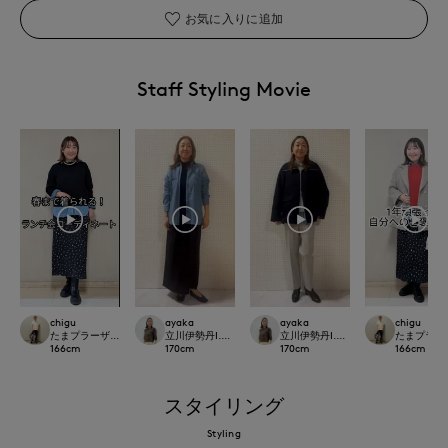
お気に入りに追加
Staff Styling Movie
chigu
ayaka
ayaka
chigu
たまプラーザ東急I.T.'S.international
立川伊勢丹I.T.'S.international
立川伊勢丹I.T.'S.international
たまプラーザ東急
166
cm
170
cm
170
cm
166
cm
スタイリング
Styling