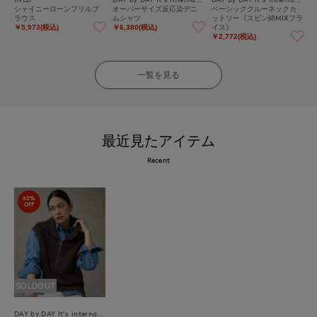
シャイニーローンフリルブ
オーバーサイズ反応染デニ
ベーシッククルーネックカ
ラウス
ムシャツ
ットソー《スビン綿MIXフラ
イス》
￥5,973(税込)
￥6,380(税込)
￥2,772(税込)
一覧を見る
最近見たアイテム
Recent
60%
OFF
SOLDOUT
DAY by DAY It's international