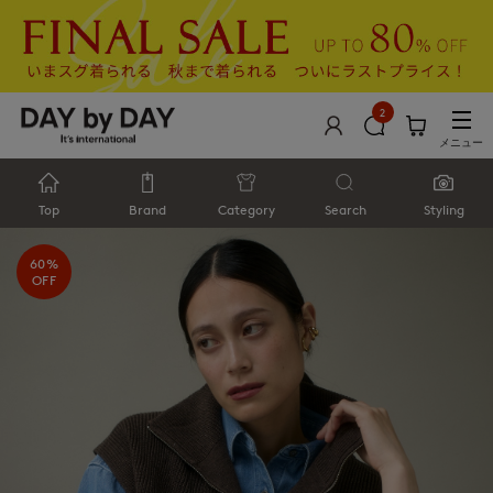
2
メニュー
Top
Brand
Category
Search
Styling
60%
OFF