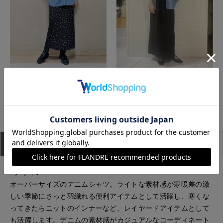
たまプラーザ東急I.T.'S.international
立川伊勢丹I.T.'S.international
もっと見る
アイテム説明
サイズ詳細
購入レビュー
■デザイン
オーバーサイズのデニムシャツ。ライトな素材感が寒暖差の激
しい季節にさっと羽織れる便利アイテムとして活躍し、寒くな
ってきたらニットのインナーなど、レイヤードアイテムとして
も活躍します。デニムの素材感がカジュアルなコーディネート