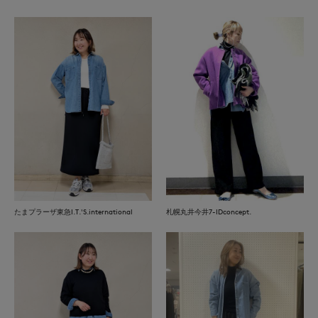
たまプラーザ東急I.T.'S.international
札幌丸井今井7-IDconcept.