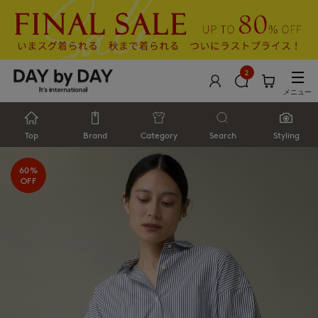
2
メニュー
Top
Brand
Category
Search
Styling
60%
OFF