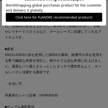
■デザイン
羽織としても活躍するオーバーサイズのシャツ。コンパクトな
衿と厚みのある小さめな釦など、ディテールに華奢さを取り入
れ、雰囲気のある仕上がりに。綿100％で肌離れが良く、羽織
やレイヤードスタイルなど、オールシーズン活躍してくれるア
イテムです。
■素材
100/2×100/2の糸を使用した綿100％素材。細番手の糸を使用す
る事で繊細な表情を演出し、軽やかで上品な表情に仕上げまし
た。適度なハリ感とさらっとしたタッチで通気性もよく、オー
ルシーズン活躍する素材です。
・水洗い可
同素材のシャツ品番：1054181020
■サンプル撮影商品