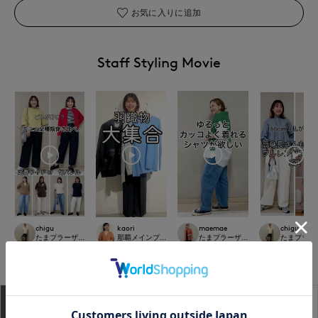
お気に入りに追加
Staff Styling Movie
chigu
kaori
maemae
chigu
たまプラーザ東急I.T.'S.international
那覇メインプレイスI.T.'S.international
たまプラーザ東急I.T.'S.international
たまプラーザ東急
166
cm
157
cm
157
cm
166
cm
アイテム説明
サイズ詳細
購入レビュー