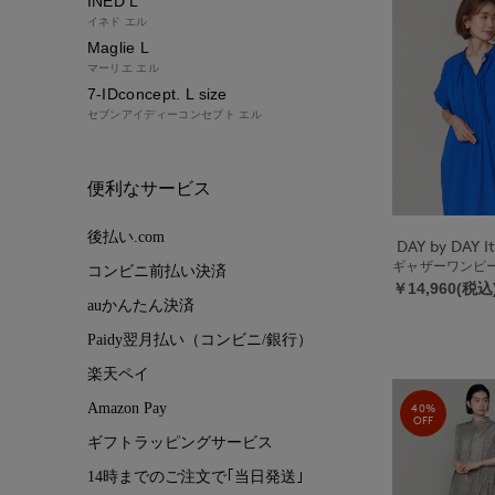
INED L
イネド エル
Maglie L
マーリエ エル
7-IDconcept. L size
セブンアイディーコンセプト エル
便利なサービス
後払い.com
ギャザーワン
コンビニ前払い決済
￥14,960(税込
auかんたん決済
Paidy翌月払い（コンビニ/銀行）
楽天ペイ
40%
Amazon Pay
OFF
ギフトラッピングサービス
14時までのご注文で｢当日発送｣