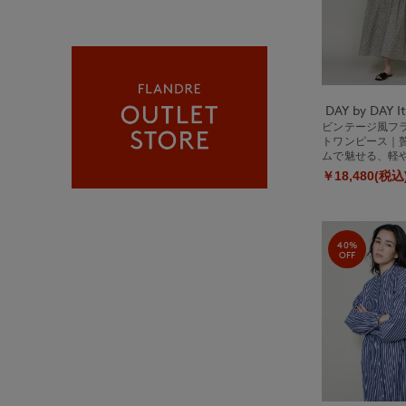
ビンテージ風フ
トワンピース｜
ムで魅せる、軽
綿ワンピ
￥18,480(税込
40%
OFF