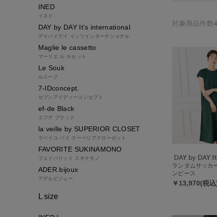
INED
イネド
対象商品件数4
DAY by DAY It's international
デイバイデイ イッツインターナショナル
Maglie le cassetto
マーリエ ル カセット
Le Souk
ルスーク
7-IDconcept.
セブンアイディーコンセプト
ef-de Black
エフデ ブラック
la veille by SUPERIOR CLOSET
ラベイユ バイ スーペリアクローゼット
FAVORITE SUKINAMONO
フェイバリット スキナモノ
ランダムサッカ
ADER.bijoux
ンピース
アデルビジュー
￥13,970(税込
L size