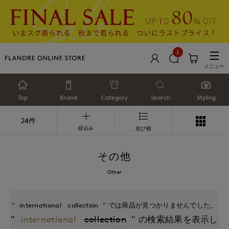
2
メニュー
Top
Brand
Category
Search
Styling
24件
絞込み
並び順
その他
Other
international
collection
international
collection