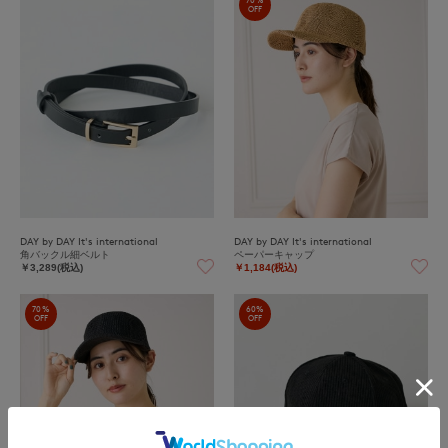
OFF
DAY by DAY It's international
DAY by DAY It's international
角バックル細ベルト
ペーパーキャップ
￥3,289(税込)
￥1,184(税込)
70%
60%
OFF
OFF