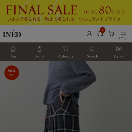
2
メニュー
Top
Brand
Category
Search
Styling
50%
OFF