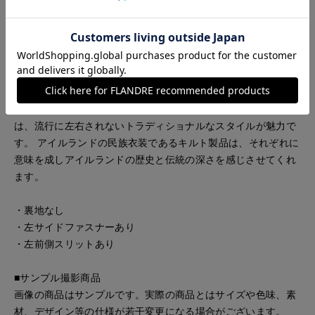
ランス良く着られます。
《O'neil of Dublin/オニールオブダブリン》
オニール オブ ダブリンは、1850年代からアイルランドの首都
ダブリンで民族衣装であるキルト製品を作り続けている名門フ
ァクトリー。 現在も、ダブリンの中でも古い歴史を持つ テン
プルバーで伝統の製法に基づいて丁寧に織り上げられる製品
は、流行に左右されないトラディショナルなスタイルが魅力で
す。 アイルランドの民族衣装であるキルト製品は、それぞれに
意味を成しアイルランドの歴史と伝統の深さを感じさせてくれ
ます。
・裏地なし
・左サイドファスナーあり
・左前側スリットあり
■サンプル撮影商品
画像の商品はサンプルです。実際の商品とはサイズや色味、素
材、デザイン等の仕様が若干変更になる場合がございます。