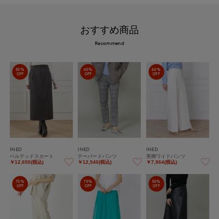
おすすめ商品
Recommend
50%
40%
60%
OFF
OFF
OFF
INED
INED
INED
ベルテッドスカート
テーパードパンツ
美脚ワイドパンツ
￥12,650(税込)
￥12,540(税込)
￥7,964(税込)
70%
70%
50%
OFF
OFF
OFF