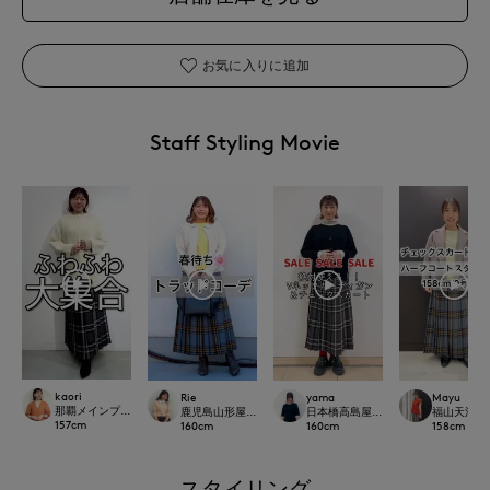
お気に入りに追加
Staff Styling Movie
kaori
Rie
yama
Mayu
那覇メインプレイスI.T.'S.international
鹿児島山形屋INED
日本橋高島屋SC SUPERIOR CLOSET
福山天満屋店IN
157
cm
160
cm
160
cm
158
cm
スタイリング