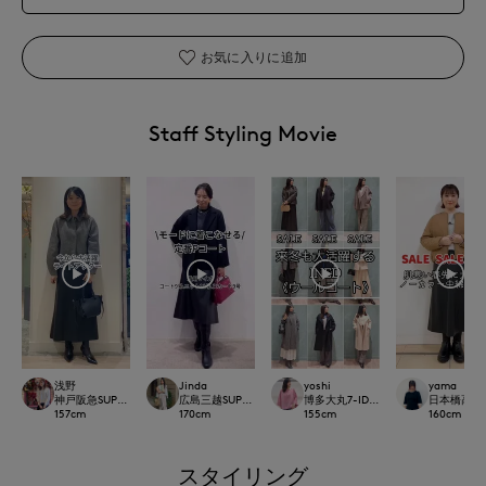
お気に入りに追加
Staff Styling Movie
浅野
Jinda
yoshi
yama
神戸阪急SUPERIORCLOSET
広島三越SUPERIORCLOSET
博多大丸7-IDconcept.
日本橋高島屋S
157
cm
170
cm
155
cm
160
cm
スタイリング