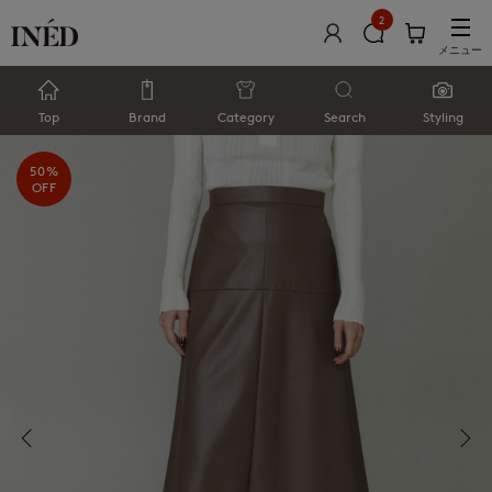
2
メニュー
Top
Brand
Category
Search
Styling
50%
OFF