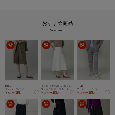
おすすめ商品
Recommend
70%
60%
40%
OFF
OFF
OFF
INED
la veille by SUPERIOR CLOSET
INED
大人ハーフパンツ
フェイクレザースカート
テーパードパンツ
￥6,270(税込)
￥15,840(税込)
￥12,540(税込)
60%
60%
60%
OFF
OFF
OFF