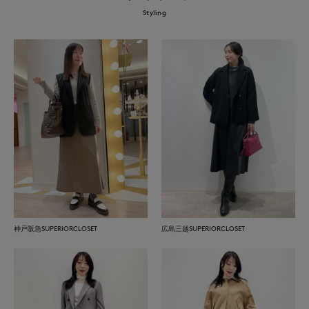
Styling
神戸阪急SUPERIORCLOSET
広島三越SUPERIORCLOSET