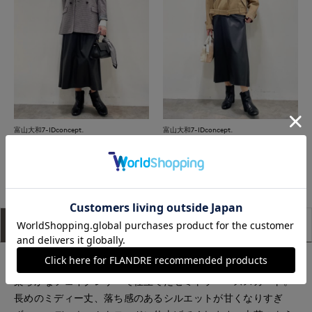
富山大和7-IDconcept.
富山大和7-IDconcept.
もっと見る
アイテム説明
サイズ詳細
購入レビュー
■デザイン
柔らかなフェイクレザーで仕立てたセミトラペーズスカート。
長めのミディー丈、落ち感のあるシルエットが甘くなりすぎ