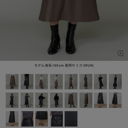
モデル身長:165cm
着用サイズ:09(M)