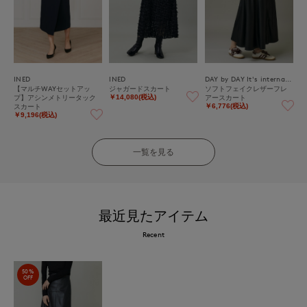
INED
INED
DAY by DAY It's international
【マルチWAYセットアッ
ジャガードスカート
ソフトフェイクレザーフレ
プ】アシンメトリータック
アースカート
￥14,080(税込)
スカート
￥6,776(税込)
￥9,196(税込)
一覧を見る
最近見たアイテム
Recent
50%
OFF