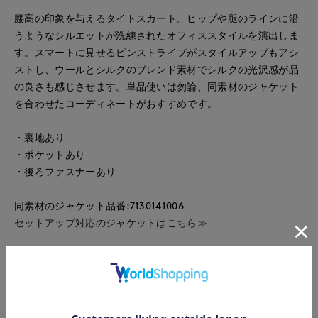
腰高の印象を与えるタイトスカート。ヒップや腿のラインに沿
うようなシルエットが洗練されたオフィススタイルを演出しま
す。スマートに見せるピンストライプがスタイルアップもアシ
ストし、ウールとシルクのブレンド素材でシルクの光沢感が品
の良さも感じさせます。単品使いは勿論、同素材のジャケット
を合わせたコーディネートがおすすめです。
・裏地あり
・ポケットあり
・後ろファスナーあり
同素材のジャケット品番:7130141006
セットアップ対応のジャケットはこちら≫
同素材のパンツ品番:7130161006
同素材の対応のパンツはこちら≫
■品番