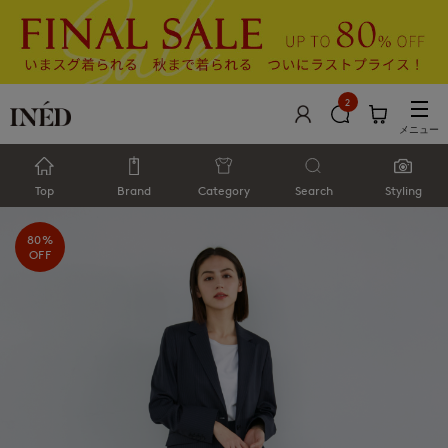
2
メニュー
Top
Brand
Category
Search
Styling
80%
OFF