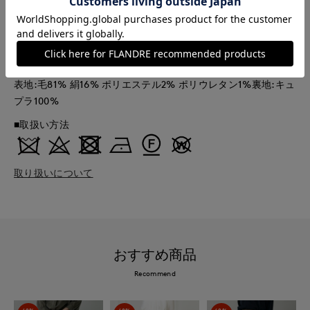
30152006
■原産国
ベトナム
■クオリティ
表地:毛81% 絹16% ポリエステル2% ポリウレタン1%裏地:キュ
プラ100%
■取扱い方法
取り扱いについて
おすすめ商品
Recommend