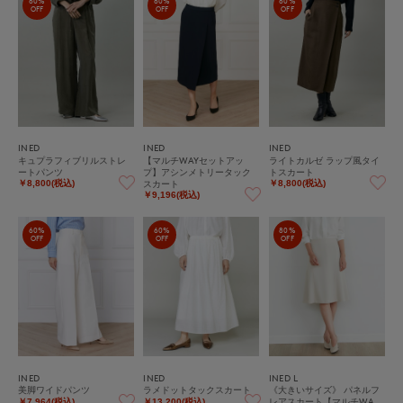
60%
60%
60%
OFF
OFF
OFF
INED
INED
INED
キュプラフィブリルストレ
【マルチWAYセットアッ
ライトカルゼ ラップ風タイ
ートパンツ
プ】アシンメトリータック
トスカート
スカート
￥8,800(税込)
￥8,800(税込)
￥9,196(税込)
60%
60%
80%
OFF
OFF
OFF
INED
INED
INED L
美脚ワイドパンツ
ラメドットタックスカート
《大きいサイズ》 パネルフ
レアスカート【マルチWA
￥7,964(税込)
￥13,200(税込)