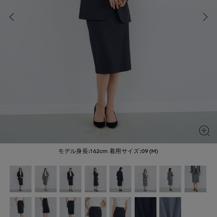
モデル身長:162cm
着用サイズ:09(M)