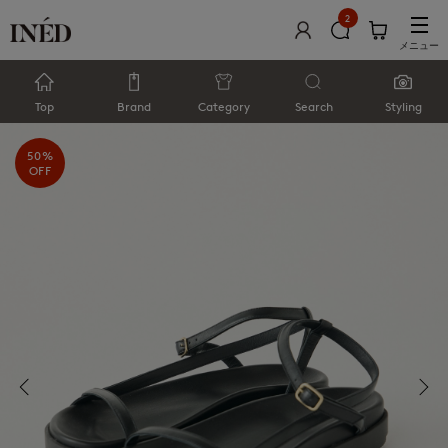
2
メニュー
Top
Brand
Category
Search
Styling
50%
OFF