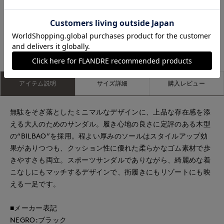
盛岡川徳SUPERIOR CLOSET
盛岡川徳SUPERIOR CLOSET
もっと見る
アイテム説明
サイズ詳細
購入レビュー
無駄をそぎ落としたミニマルなデザインに、上品な存在感を添
える大人のためのサンダル。履き心地の良さに定評のある木型
の“BILBAO”を採用。程よい厚みのソールはスタイルアップ効
果がありつつも、クッション性に優れた柔らかなゴム素材で歩
きやすさも両立。スポーツサンダルでありながら、綺麗めな着
こなしにもマッチするデザインで、街履きにもリゾートにも映
える一足です。
■メーカー表記
NEGRO:ブラック