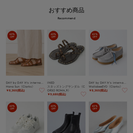
おすすめ商品
Recommend
60%
60%
60%
OFF
OFF
OFF
DAY by DAY It's international
INED
DAY by DAY It's international
Hana Sun《Clarks》
スタッズトングサンダル《C
WallabeeEVO《Clarks》
ORSO ROMA,9》
￥8,360(税込)
￥8,360(税込)
￥9,680(税込)
60%
60%
60%
OFF
OFF
OFF