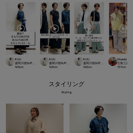
KUU
KUU
KUU
Maeda
盛岡川徳SUPERIOR CLOSET
盛岡川徳SUPERIOR CLOSET
盛岡川徳SUPERIOR CLOSET
広島三越SUP
163
cm
163
cm
163
cm
157
cm
スタイリング
Styling