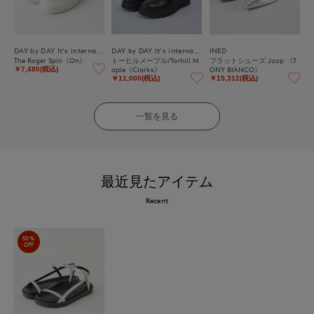
DAY by DAY It's international
DAY by DAY It's international
INED
The Roger Spin《On》
トーヒルメープル/Torhill M
フラットシューズ Joop 《T
aple《Clarks》
ONY BIANCO》
￥7,480(税込)
￥11,000(税込)
￥15,312(税込)
一覧を見る
最近見たアイテム
Recent
50%
OFF