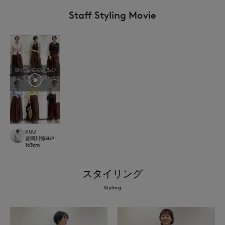
Staff Styling Movie
KUU
盛岡川徳SUPERIOR CLOSET
163
cm
スタイリング
Styling