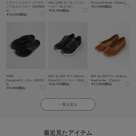
ミラー シンセティックマテ
HILL LOW ローカットスニ
Orinoco3 Strap《Clarks》
リアルスニーカー《SUPERG
ーカー《D.A.T.E.》
￥17,600(税込)
A》
￥34,100(税込)
￥13,200(税込)
INED
DAY by DAY It's international
DAY by DAY It's international
Ooriginalサンダル《OOFO
Cloud 6スニーカー《ON》
Freckle Ice 《Clarks》
S》
￥18,700(税込)
￥17,600(税込)
￥8,580(税込)
一覧を見る
最近見たアイテム