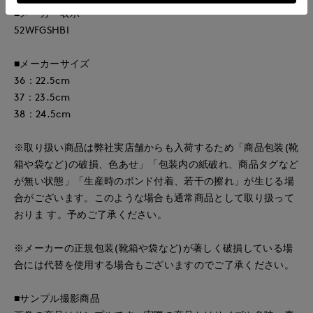
■メーカー表示
52WFGSHBI
■メーカーサイズ
36：22.5cm
37：23.5cm
38：24.5cm
※取り扱い商品は弊社実店舗からも入荷するため「商品包装(靴
箱や袋など)の破損、色あせ」「包装内の紙破れ、商品タグなど
が無い状態」「生産時のボンド付着、若干の擦れ」が生じる場
合がございます。このような場合も通常商品として取り扱って
おりま す。予めご了承ください。
※メーカーの正規包装(靴箱や袋など)が著しく破損している場
合には代替を使用する場合もございますのでご了承ください。
■サンプル撮影商品