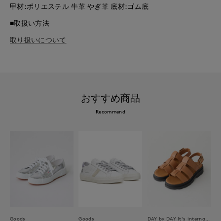
甲材:ポリエステル 牛革 やぎ革 底材:ゴム底
■取扱い方法
取り扱いについて
おすすめ商品
Recommend
Goods
Goods
DAY by DAY It's international