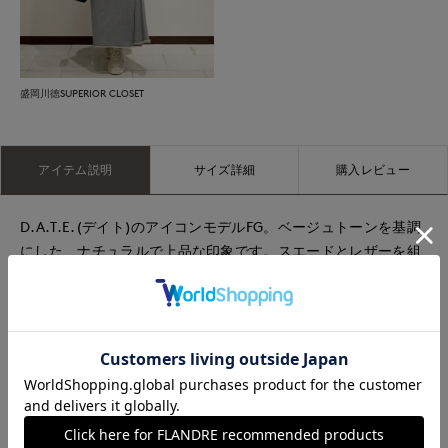
盛岡川徳SUPERIOR CLOSET
アイテム説明
サイズ詳細
購入レビュー
D.A.T.E.(デイト)のアイコンモデルFG。ベージュトーンを基調
にした、ナチュラルで上品な印象です。スエードとレザーを組
み合わせた異素材デザインが立体感を演出してくれます。ヒー
ル部分にメタリックアクセントをプラスし、さりげない華やか
さをプラス。2.5cmのジェルインソールと約5cmの軽量アウト
ソールで、快適な履き心地とスタイルアップ効果を両立。シン
プルながら存在感のあるデザインで、カジュアルからきれいめ
スタイルまで幅広く対応。シーズンレスで活躍する、洗練され
た一足です。