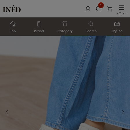
2
メニュー
Top
Brand
Category
Search
Styling