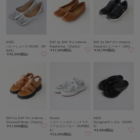
INED
DAY by DAY It's international
DAY by DAY It's international
バレーシューズ SYLVIE 《SP
Freckle Ice 《Clarks》
Cloud 6スニーカー《ON》
ELTA》
￥17,600(税込)
￥18,700(税込)
￥35,200(税込)
DAY by DAY It's international
Goods
INED
Orinoco3 Strap《Clarks》
ミラー シンセティックマテ
Ooriginalサンダル《OOFO
リアルスニーカー《SUPERG
S》
￥17,600(税込)
A》
￥8,580(税込)
￥13,200(税込)