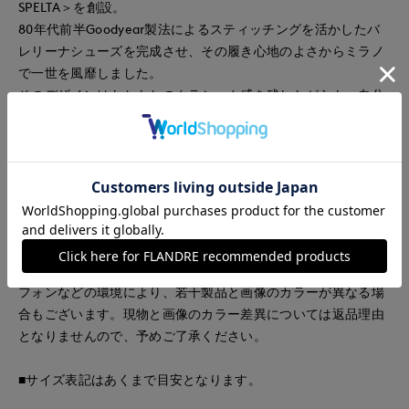
SPELTA＞を創設。
80年代前半Goodyear製法によるスティッチングを活かしたバ
レリーナシューズを完成させ、その履き心地のよさからミラノ
で一世を風靡しました。
そのデザインはもともとのクラシック感を残しながらも、自分
たちが表現したい独自性を兼ねるデザイン。
近年では“BALLERINA IN CITTA”と呼ばれるミラノのイタリア
人バレリーナダンサーたちのバレエシューズとしても愛用され
ています。
■カラーについては、可能な限り実際の商品に近いカラーで撮
影をおこなっておりますが、照明の関係により実際の製品とは
色味が違って見える場合があります。またパソコン・スマート
フォンなどの環境により、若干製品と画像のカラーが異なる場
合もございます。現物と画像のカラー差異については返品理由
となりませんので、予めご了承ください。
■サイズ表記はあくまで目安となります。