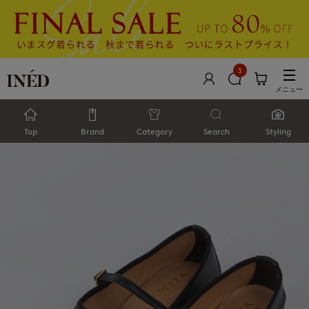
3
メニュー
Top
Brand
Category
Search
Styling