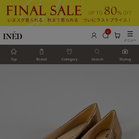
2
メニュー
Top
Brand
Category
Search
Styling