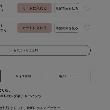
号)
カートに入れる
店舗在庫を見る
あり
makiko
chigu
kaori
号)
イネド三井アウトレットパーク多摩
ERIOR CLOSET
たまプラーザ東急I.T.'S.international
那覇メインプレイスI.T.'S.international
カートに入れる
店舗在庫を見る
153
cm
166
cm
157
cm
わずか
お気に入りに追加
サイズ詳細
購入レビュー
とりを。
NEDのシグネチャーパンツ
選ばれ続けている、INEDのロングセラー。