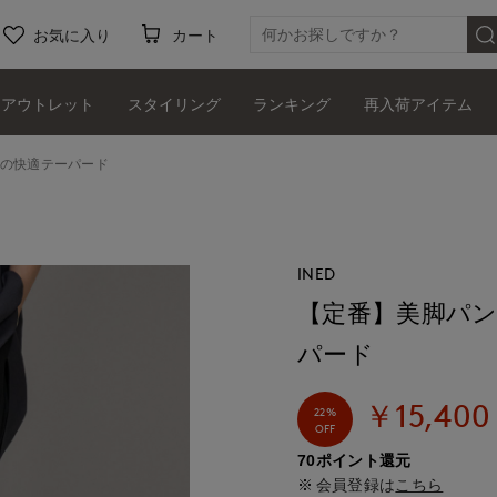
お気に入り
カート
アウトレット
スタイリング
ランキング
再入荷アイテム
高の快適テーパード
INED
【定番】美脚パン
パード
￥15,400
22%
OFF
70ポイント還元
会員登録は
こちら