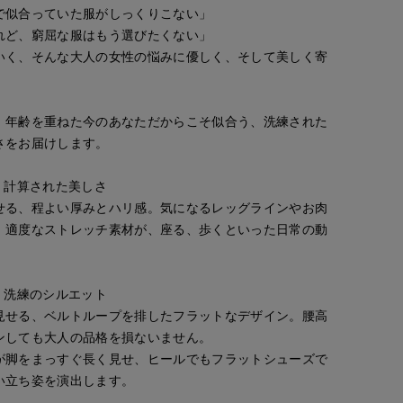
で似合っていた服がしっくりこない」
れど、窮屈な服はもう選びたくない」
いく、そんな大人の女性の悩みに優しく、そして美しく寄
、年齢を重ねた今のあなただからこそ似合う、洗練された
さをお届けします。
、計算された美しさ
せる、程よい厚みとハリ感。気になるレッグラインやお肉
、適度なストレッチ素材が、座る、歩くといった日常の動
。
、洗練のシルエット
見せる、ベルトループを排したフラットなデザイン。腰高
ンしても大人の品格を損ないません。
が脚をまっすぐ長く見せ、ヒールでもフラットシューズで
い立ち姿を演出します。