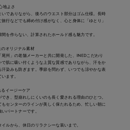
と心地よさ
まいでありながら、後ろのウエスト部分はゴム仕様。長時
ご旅行などでも締め付け感がなく、心と身体に「ゆとり」
隙間を作らない、計算されたホールド感も魅力です。
上のオリジナル素材
尾州」の老舗メーカーと共に開発した、INEDこだわり
かで肌に吸い付くような上質な質感でありながら、汗をか
る汗染みも防ぎます。季節を問わず、いつでも涼やかな表
ています。
れるイージーケア
ができ、型崩れしにくいのも長く愛される理由のひとつ。
てもセンターのラインが美しく保たれるため、忙しい朝に
強いパートナーです。
タイルから、休日のリラクシーな装いまで。