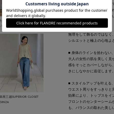
「体型が変わって、これま
「きちんとして見せたいけ
年齢を重ねるごとに増えて
たまプラーザ東急
り添う1着です。
I.T.'S.international
無理をして飾るのではなく
シルエットと極上の心地よ
■ 身体のラインを拾わない
大人の女性の肌を美しく見
感をそっとカバーしながら
きにしなやかに追従します
■ スタイルアップを叶える
ウエスト周りをすっきりと
効果により、トップスをイ
銀座三越SUPERIOR CLOSET
フロントのセンターシーム
GINZA
も、バランスの取れた美し