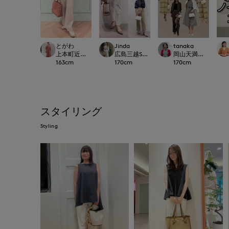
とがわ
Jinda
tanaka
上本町近鉄SUPERIORCLOSET
広島三越SUPERIORCLOSET
岡山天満屋SUPERIOR
163
cm
170
cm
170
cm
スタイリング
Styling