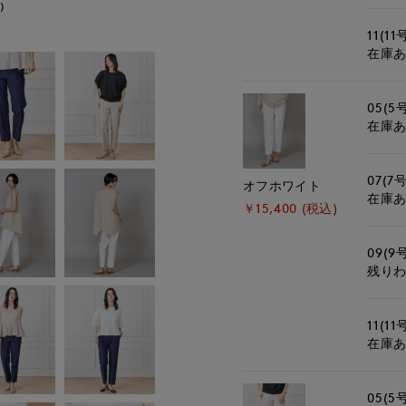
)
モデル身長:166cm
11(11
在庫
05(5
在庫
07(7号
オフホワイト
在庫
￥15,400 (税込)
09(9
残り
11(11
在庫
05(5