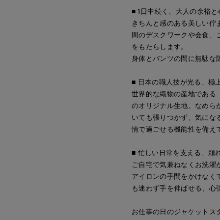
■ 1日中続く、大人の余裕
きちんと感のある美しい佇
間のデスクワークや会食、
をもたらします。
身体とパンツの間に無駄な
■ 日本の職人技が光る、極
世界的な織物の産地である「
のオリジナル生地。なめら
いても張りつかず、気にな
情で過ごせる機能性を備え
■ 忙しい日常を支える、頼
ご自宅で気兼ねなくお洗濯
アイロンの手間をかけなく
も迷わず手を伸ばせる、心
お仕事の日のジャケットス