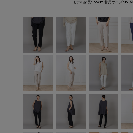
モデル身長:166cm
着用サイズ:09(M