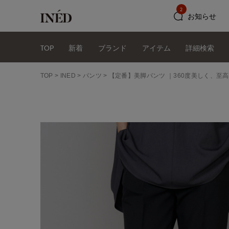
2
お知らせ
TOP
新着
ブランド
アイテム
詳細検索
TOP
INED
パンツ
【定番】美脚パンツ ｜360度美しく、至