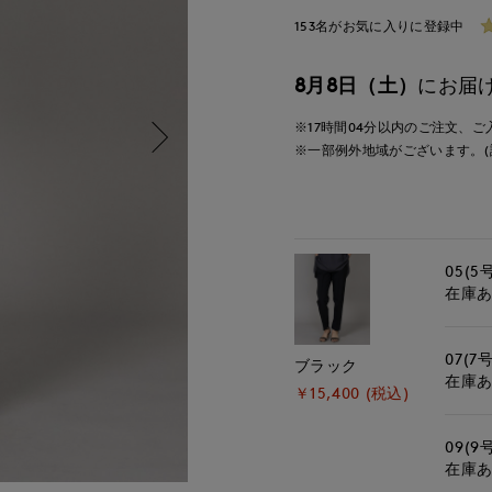
153名がお気に入りに登録中
8月8日（土）
にお届
※17時間
03分
以内
のご注文、ご
※一部例外地域がございます。(
05(5
在庫
07(7号
ブラック
在庫
￥15,400 (税込)
09(9
在庫