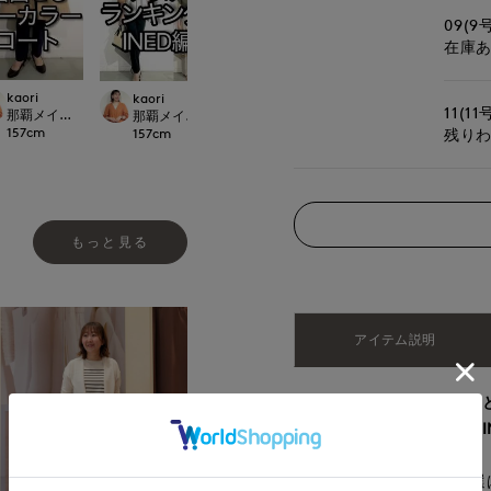
09(9
在庫
kaori
kaori
kaori
yama
11(11
那覇メインプレイスI.T.'S.international
CLOSET
那覇メインプレイスI.T.'S.international
那覇メインプレイスI.T.'S.international
日本橋高島屋SC SUP
157
cm
157
cm
157
cm
160
cm
残り
もっと見る
アイテム説明
大人の毎日に、美しさとゆ
履くたびに自信をくれる、I
累計販売本数38,000本！