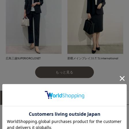
広島三越SUPERIORCLOSET
那覇メインプレイスI.T.'S.international
もっと見る
アイテム説明
サイズ詳細
購入レビュー
■デザイン
緩やかに膝下に向かって細くなるテーパード。ボディラインを
拾いすぎないすっきりとしたシルエット、脚をまっすぐスッキ