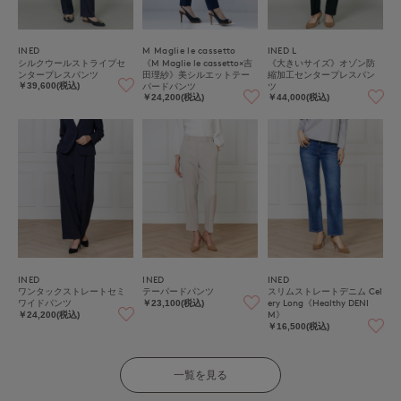
INED
M Maglie le cassetto
INED L
シルクウールストライプセ
《M Maglie le cassetto×吉
《大きいサイズ》オゾン防
ンタープレスパンツ
田理紗》美シルエットテー
縮加工センタープレスパン
パードパンツ
ツ
￥39,600(税込)
￥24,200(税込)
￥44,000(税込)
INED
INED
INED
ワンタックストレートセミ
テーパードパンツ
スリムストレートデニム Cel
ワイドパンツ
ery Long《Healthy DENI
￥23,100(税込)
M》
￥24,200(税込)
￥16,500(税込)
一覧を見る