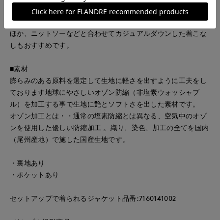
リ見せるセンタープレスのデザインできれいめな印象の一着。
シングルジャケットと合わせてスーツとしても着用いただける
ほか、ニットソーなどと合わせてカジュアルダウンした着こな
しもおすすめです。
■素材
膨らみのある原料を選定して生地に軽さを出すように工夫をし
ております地球にやさしいオゾン防縮（非塩素ウォッシャブ
ル）を加工する事で生地に艶とソフトさを出した素材です。
オゾン加工とは・・通常の塩素防縮とは異なる、空気中のオゾ
ンを使用した優しい防縮加工 。織り、染色、加工の全てを国内
（尾州産地）で施した国産生地です。
・裏地あり
・ポケットあり
セットアップで着られるジャケット品番:7160141002