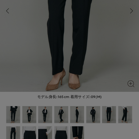
モデル身長:165cm
着用サイズ:09(M)