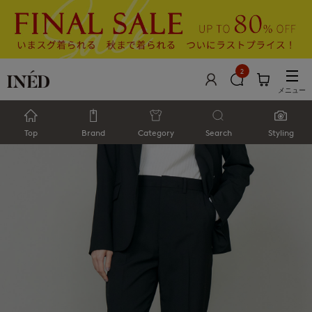
2
メニュー
Top
Brand
Category
Search
Styling