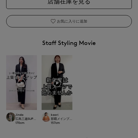
店舗在庫を見る
お気に入りに追加
Staff Styling Movie
Jinda
kaori
広島三越SUPERIORCLOSET
那覇メインプレイスI.T.'S.international
170
cm
157
cm