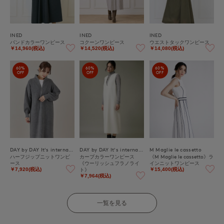
INED
INED
INED
バンドカラーワンピース
コクーンワンピース
ウエストタックワンピース
￥14,960(税込)
￥14,520(税込)
￥14,080(税込)
60%
60%
60%
OFF
OFF
OFF
DAY by DAY It's international
DAY by DAY It's international
M Maglie le cassetto
ハーフジップニットワンピ
カーブカラーワンピース
《M Maglie le cassetto》ラ
ース
《ウーリッシュフラノライ
インニットワンピース
ト》
￥7,920(税込)
￥15,400(税込)
￥7,964(税込)
一覧を見る