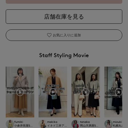
店舗在庫を見る
お気に入りに追加
Staff Styling Movie
fumiki
makiko
tanaka
mizuki
小倉井筒屋SUPERIOR CLOSET
イネド三井アウトレットパーク多摩南大沢店
岡山天満屋SUPERIORCLOSET
札幌丸井今井S