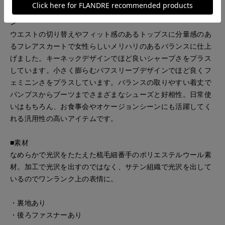
■デザイ
ウエストの切り替えやフィット感のあるトップスに分量感のあ
るフレアスカートで女性らしいメリハリのあるバランスに仕上
げました。キーネックデザインでほど良いシャープさをプラス
しています。小さく膨らむパフスリーブデザインでほど良くフ
ェミニンさをプラスしています。バランスの取りやすい着丈で
パンプスからブーツまでさまざまなシューズと好相性。日常使
いはもちろん、お食事会やオケージョンシーンにも活躍してく
れる汎用性の高いアイテムです。
■素材
なめらかで光沢をたたえた梳毛細番手のポリエステルウール素
材。加工で光沢を出すのではなく、サテン組織で光沢を出して
いるのでワンランク上の表情に。
・裏地あり
・後ろファスナーあり