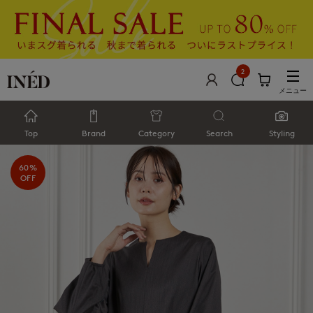
2
メニュー
Top
Brand
Category
Search
Styling
60%
OFF