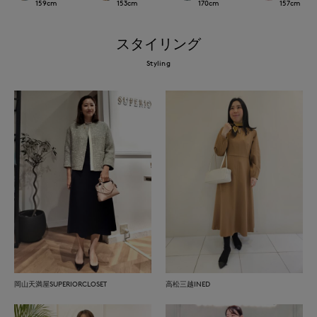
159
cm
153
cm
170
cm
157
cm
スタイリング
Styling
岡山天満屋SUPERIORCLOSET
高松三越INED