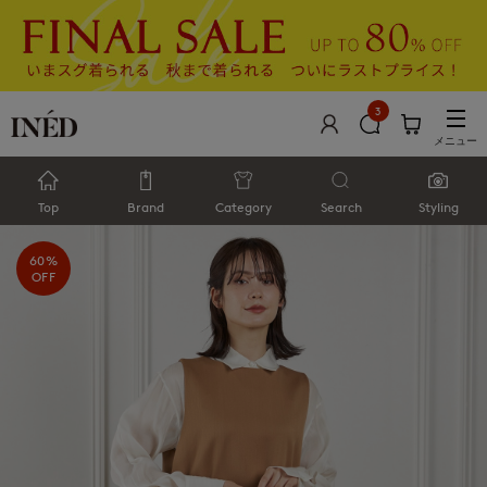
3
メニュー
Top
Brand
Category
Search
Styling
60%
OFF