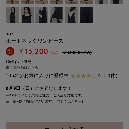
INED
ボートネックワンピース
￥13,200
60%
￥33,000(税込)
(税込)
OFF
60ポイント還元
会員登録は
こちら
105名がお気に入りに登録中
4.0
(1件)
8月9日（日）
にお届けします！
※29時間
54分
以内
のご注文、ご入金が対象です。
※一部例外地域がございます。(詳しくは
こちら
)