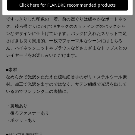
■デザイン
身頃まわりにほど良いゆとりを持たせ、ストレートシルエット
ですっきりした印象の一着。前の襟ぐりは緩やかなボートネッ
ク、後ろ襟ぐりにかけてVネックのカッティングのバックシャ
ンなデザインに仕上げています。バックに入れたスリットで足
さばきも良く実用的。一枚でフォーマルなシーンにはもちろ
ん、ハイネックニットやブラウスなどさまざまなトップスとの
レイヤードをお楽しみいただけます。
■素材
なめらかで光沢をたたえた梳毛細番手のポリエステルウール素
材。加工で光沢を出すのではなく、サテン組織で光沢を出して
いるのでワンランク上の表情に。
・裏地あり
・後ろファスナーあり
・ポケットあり
■サンプル撮影商品