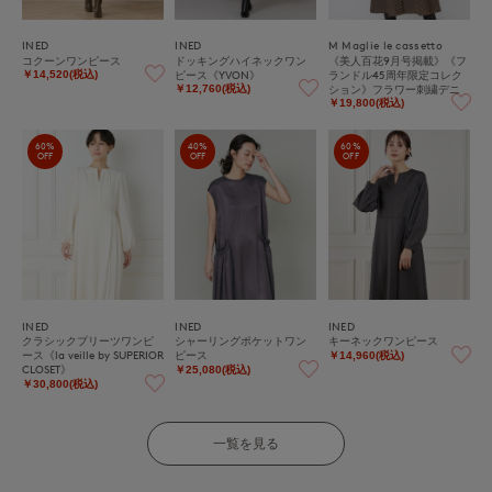
INED
INED
M Maglie le cassetto
コクーンワンピース
ドッキングハイネックワン
《美人百花9月号掲載》《フ
ピース《YVON》
ランドル45周年限定コレク
￥14,520(税込)
ション》フラワー刺繍デニ
￥12,760(税込)
ムワンピース《M Maglie le
￥19,800(税込)
cassetto》｜刺繍映えデニ
ムワンピ
60%
40%
60%
OFF
OFF
OFF
INED
INED
INED
クラシックプリーツワンピ
シャーリングポケットワン
キーネックワンピース
ース《la veille by SUPERIOR
ピース
￥14,960(税込)
CLOSET》
￥25,080(税込)
￥30,800(税込)
一覧を見る