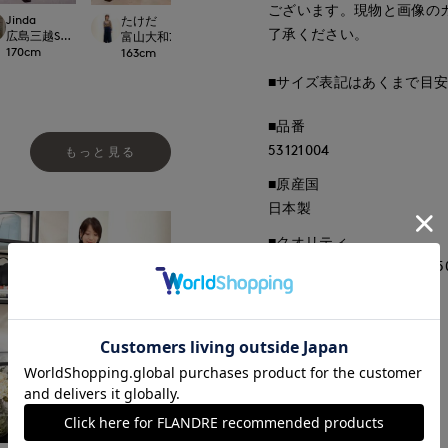
ございます。現物と画像の
Jinda
たけだ
yoshi
kaori
了承ください。
 CLOSET
広島三越SUPERIORCLOSET
富山大和7-IDconcept.
博多大丸7-IDconcept.
那覇メインプレイスI.T.
170
cm
163
cm
155
cm
157
cm
■サイズ表記はあくまで目
■品番
53121004
もっと見る
■原産国
日本製
■クオリティ
表地:毛50% ポリエステル5
■取扱い方法
取り扱いについて