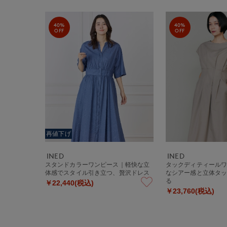
40%
40%
OFF
OFF
再値下げ
INED
INED
スタンドカラーワンピース｜軽快な立
タックディティール
体感でスタイル引き立つ、贅沢ドレス
なシアー感と立体タ
る
￥22,440(税込)
￥23,760(税込)