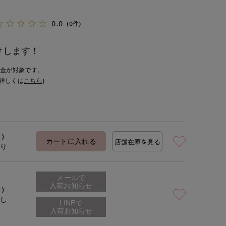
0.0
(0件)
けします！
入金が対象です。
詳しくは
こちら
)
号)
カートに入れる
店舗在庫を見る
あり
メールで
入荷お知らせ
号)
なし