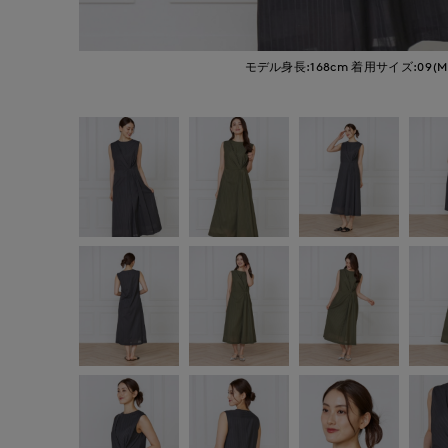
モデル身長:168cm
着用サイズ:09(M