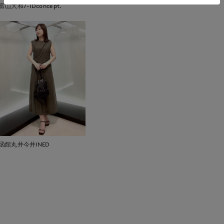
富山大和7-IDconcept.
函館丸井今井INED