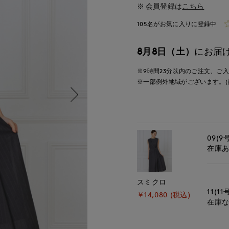
会員登録は
こちら
105名がお気に入りに登録中
8月8日（土）
にお届
※9時間
23分
以内
のご注文、ご
※一部例外地域がございます。(
09(9
在庫
スミクロ
11(11
￥14,080 (税込)
在庫