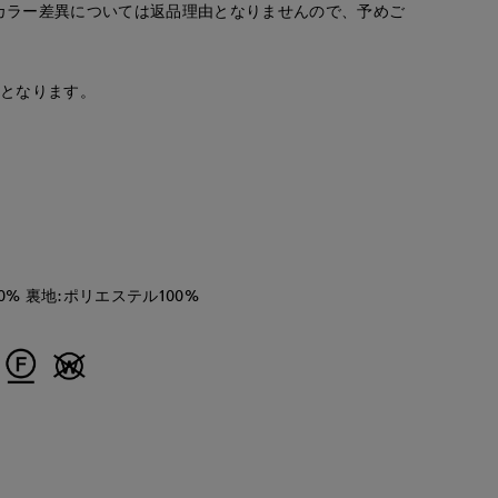
カラー差異については返品理由となりませんので、予めご
浅野
Maeda
ナオミ
'S.international
神戸阪急SUPERIORCLOSET
広島三越SUPERIORCLOSET
那覇メインプレイスI.T.'S.internation
157
cm
157
cm
162
cm
安となります。
0% 裏地:ポリエステル100%