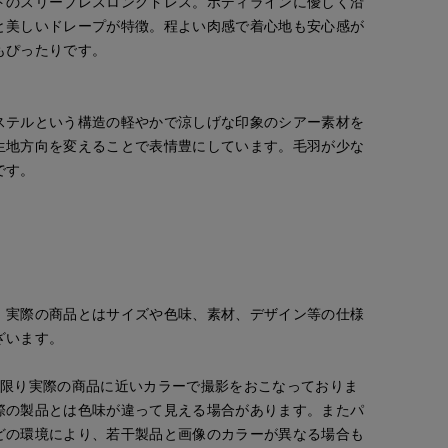
トのスリーブレスロングドレス。ボディラインに優しく沿
と美しいドレープが特徴。程よい肉感で着心地も安心感が
もぴったりです。
ステルという構造の軽やかで涼しげな印象のシアー素材を
生地方向を変えることで表情豊にしています。毛羽が少な
です。
。実際の商品とはサイズや色味、素材、デザイン等の仕様
ざいます。
な限り実際の商品に近いカラーで撮影をおこなっておりま
際の製品とは色味が違って見える場合があります。またパ
どの環境により、若干製品と画像のカラーが異なる場合も