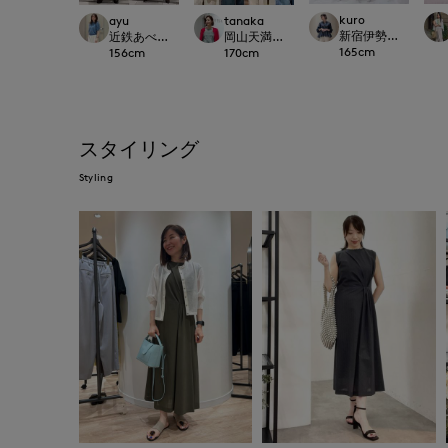
kuro
ayu
tanaka
新宿伊勢丹SUPERIOR
近鉄あべのハルカスINED
岡山天満屋SUPERIORCLOSET
165
cm
156
cm
170
cm
スタイリング
Styling