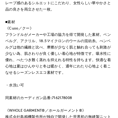
レープ感のあるシルエットにこだわり、女性らしい華やかさと
品の良さを両立させた一枚。
■素材
《Cuoo／クー》
フランドルがメーカーや工場の協力を得て開発した素材。ベン
ベルグ、アクリル、18.5マイクロンのウールの混紡糸。べンベ
ルグは他の繊維と比べ、摩擦が少なく肌と触れ合っても刺激が
少ない為、肌さわりが良く優しい着心地が特徴です。吸水性に
優れ、べたつき難く蒸れを抑えれる特性を持ちます。快適な着
心地は夏はひんやりと冬は暖かく、通年にわたり心地よく着こ
なせるシーズンレスエコ素材です。
・水洗い可
同素材のカーディガン品番:7162178008
《WHOLE GARMENT®／ホールガーメント®》
株式会社島精機製作所が独自で開発した世界初の無縫製ニット