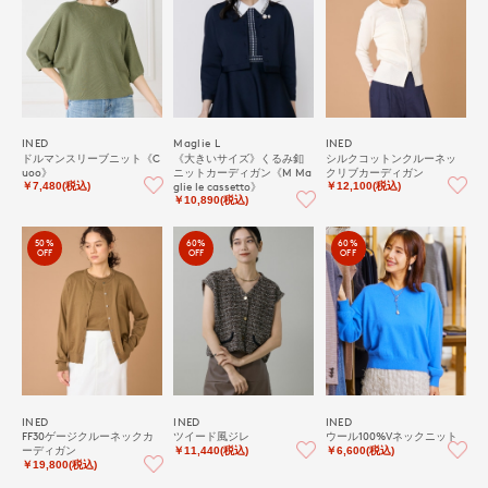
INED
Maglie L
INED
ドルマンスリーブニット《C
《大きいサイズ》くるみ釦
シルクコットンクルーネッ
uoo》
ニットカーディガン《M Ma
クリブカーディガン
glie le cassetto》
￥7,480(税込)
￥12,100(税込)
￥10,890(税込)
50%
60%
60%
OFF
OFF
OFF
INED
INED
INED
FF30ゲージクルーネックカ
ツイード風ジレ
ウール100%Vネックニット
ーディガン
￥11,440(税込)
￥6,600(税込)
￥19,800(税込)