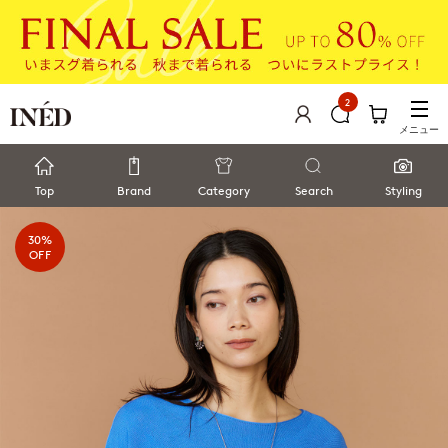
2
メニュー
Top
Brand
Category
Search
Styling
30%
OFF