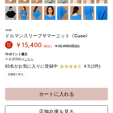
INED
ドルマンスリーブサマーニット《Cuoo》
￥15,400
30%
￥22,000(税込)
(税込)
OFF
70ポイント還元
会員登録は
こちら
83名がお気に入りに登録中
4.5
(2件)
店舗取り寄せ
カートに入れる
店舗在庫を見る