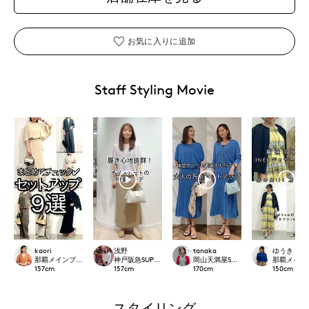
お気に入りに追加
Staff Styling Movie
kaori
浅野
tanaka
ゆうき
那覇メインプレイスI.T.'S.international
神戸阪急SUPERIORCLOSET
岡山天満屋SUPERIORCLOSET
那覇メインプレイ
157
cm
157
cm
170
cm
150
cm
スタイリング