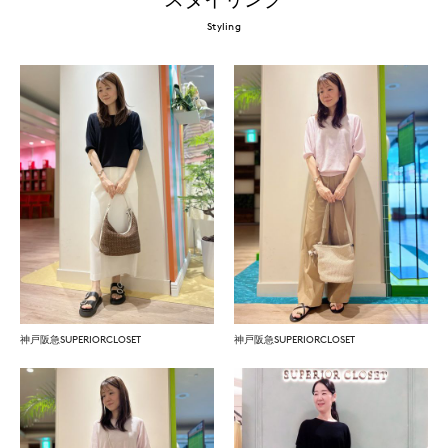
Styling
神戸阪急SUPERIORCLOSET
神戸阪急SUPERIORCLOSET