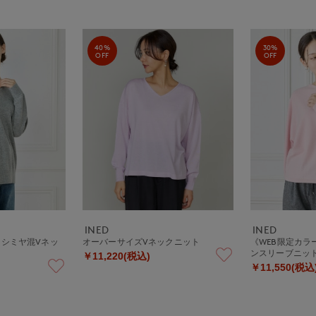
40%
30%
OFF
OFF
INED
INED
カシミヤ混Vネッ
オーバーサイズVネックニット
《WEB限定カラ
ト
ンスリーブニッ
￥11,220(税込)
￥11,550(税込