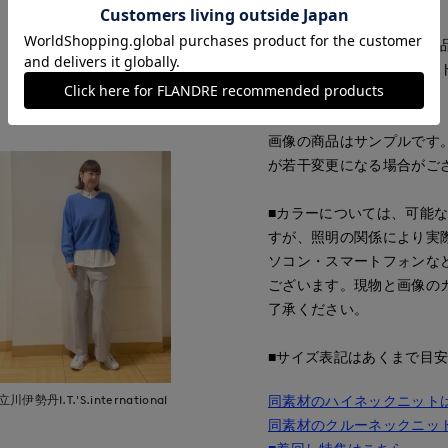
同素材のハイネックニット品番:7
同素材のクルーネックニット品番
もっと見る
■サンプル撮影商品
画像の商品はサンプルです
が若干変更になる場合がご
■カラーについては、可能
すが、照明の関係により実
ソコン・スマートフォンな
ございます。現物と画像の
了承ください。
■サイズ表記はあくまで目
立川伊勢丹I.T.'S.international
同素材のハイネックニット
同素材のクルーネックニッ