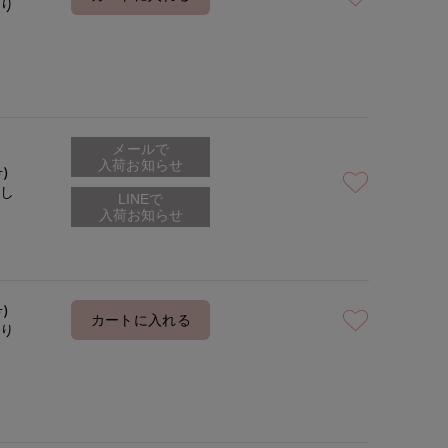
あり
着用サイズ:09(M)
モデ
メールで
入荷お知らせ
号)
なし
号)
カートに入れる
あり