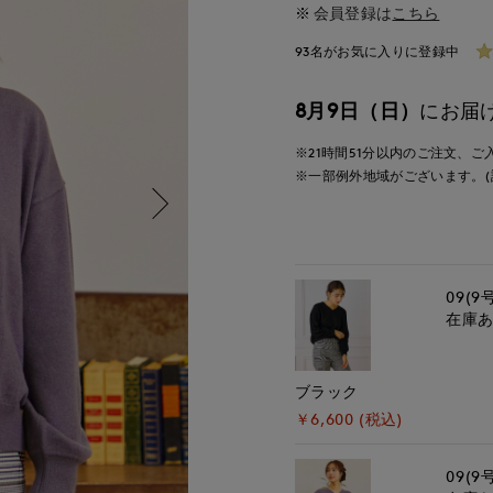
会員登録は
こちら
93名がお気に入りに登録中
8月9日（日）
にお届
※21時間
51分
以内
のご注文、ご
※一部例外地域がございます。(
09(9
在庫
ブラック
￥6,600 (税込)
09(9