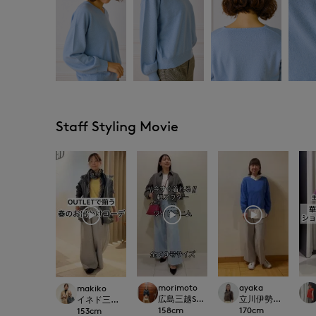
Staff Styling Movie
morimoto
ayaka
makiko
広島三越SUPERIORCLOSET
立川伊勢丹I.T.'S.inte
イネド三井アウトレットパーク多摩南大沢店
158
cm
170
cm
153
cm