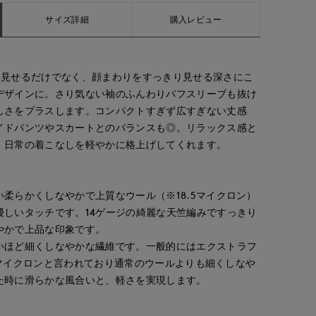
サイズ詳細
購入レビュー
く見せるだけでなく、顔まわりをすっきり見せる深さにこ
デザインに。さり気ない袖のふんわりパフスリーブも抜け
しさをプラスします。コンパクトすぎず広すぎない丈感
イドパンツやスカートとのバランスも◎。リラックス感と
、日常の着こなしを軽やかに格上げしてくれます。
柔らかくしなやかで上質なウール（※18.5マイクロン）
優しいタッチです。14ゲージの綺麗な天竺編みですっきり
やかで上品な印象です。
いほど細くしなやかな繊維です。一般的にはエクストラフ
9.5マイクロンと言われており通常のウールよりも細くしなや
た時に滑らかな風合いと、軽さを実現します。
Mikiko
chigu
平
新宿タカシマヤSUPERIOR CLOSET
R CLOSET
たまプラーザ東急I.T.'S.international
たまプラーザ東急I.T.'S.international
158
cm
166
cm
162
cm