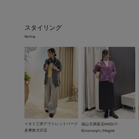
スタイリング
Styling
イネド三井アウトレットパーク
福山天満屋店INED/7-
多摩南大沢店
IDconcept./Maglie