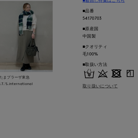
■着回し特集はこちら
■品番
54170703
■原産国
中国製
■クオリティ
毛100%
■取扱い方法
たまプラーザ東急
I.T.'S.international
取り扱いについて