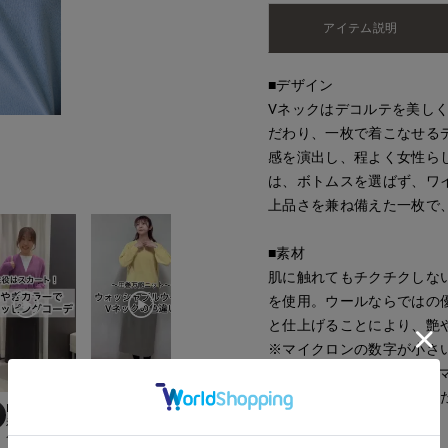
アイテム説明
■デザイン
Vネックはデコルテを美し
だわり、一枚で着こなせる
感を演出し、程よく女性ら
は、ボトムスを選ばず、ワ
上品さを兼ね備えた一枚で
■素材
肌に触れてもチクチクしない
を使用。ウールならではの
と仕上げることにより、艶
※マイクロンの数字が小さ
ァインウールが18.5～1
か。そのため、製品になっ
ayaka
Mayu
平
fumiki
立川伊勢丹I.T.'S.international
rnational
福山天満屋店INED/7-IDconcept./Maglie
たまプラーザ東急I.T.'S.international
小倉井筒屋SUPERIO
170
cm
158
cm
162
cm
159
cm
・水洗い可