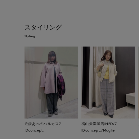
スタイリング
Styling
近鉄あべのハルカス7-
福山天満屋店INED/7-
IDconcept.
IDconcept./Maglie