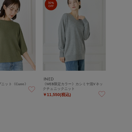
30%
OFF
INED
ニット《Cuoo》
《WEB限定カラー》カシミヤ混Vネッ
クチュニックニット
￥11,550(税込)