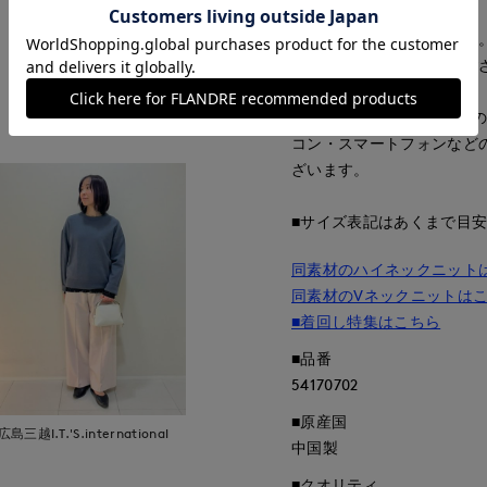
■サンプル撮影商品
画像の商品はサンプルです
が若干変更になる場合がご
もっと見る
■照明の関係により、実際
コン・スマートフォンなど
ざいます。
■サイズ表記はあくまで目
同素材のハイネックニット
同素材のVネックニットは
■着回し特集はこちら
■品番
54170702
■原産国
広島三越I.T.'S.international
中国製
■クオリティ