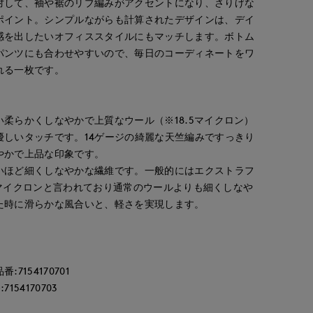
対して、袖や裾のリブ編みがアクセントになり、さりげな
ポイント。シンプルながらも計算されたデザインは、デイ
感を出したいオフィススタイルにもマッチします。ボトム
パンツにも合わせやすいので、毎日のコーディネートをワ
れる一枚です。
柔らかくしなやかで上質なウール（※18.5マイクロン）
優しいタッチです。14ゲージの綺麗な天竺編みですっきり
やかで上品な印象です。
いほど細くしなやかな繊維です。一般的にはエクストラフ
9.5マイクロンと言われており通常のウールよりも細くしなや
た時に滑らかな風合いと、軽さを実現します。
154170701
Rie
Ryo
ao
54170703
rnational
鹿児島山形屋INED
福岡三越I.T.'S.international
岡山天満屋SUPERIORCLOSET
160
cm
153
cm
157
cm