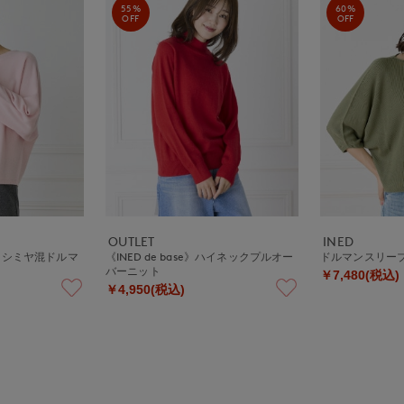
55%
60%
OFF
OFF
OUTLET
INED
カシミヤ混ドルマ
《INED de base》ハイネックプルオー
ドルマンスリーブ
バーニット
￥7,480(税込)
￥4,950(税込)