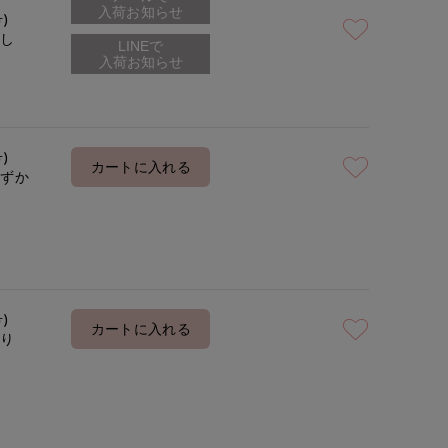
入荷お知らせ
号)
なし
着用サイズ:09(M)
モデ
号)
カートに入れる
わずか
号)
カートに入れる
あり