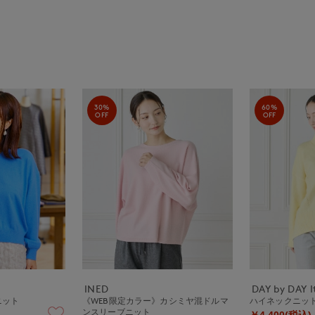
30%
60%
OFF
OFF
INED
DAY by DAY It
ニット
《WEB限定カラー》カシミヤ混ドルマ
ハイネックニッ
ンスリーブニット
￥4,400(税込)