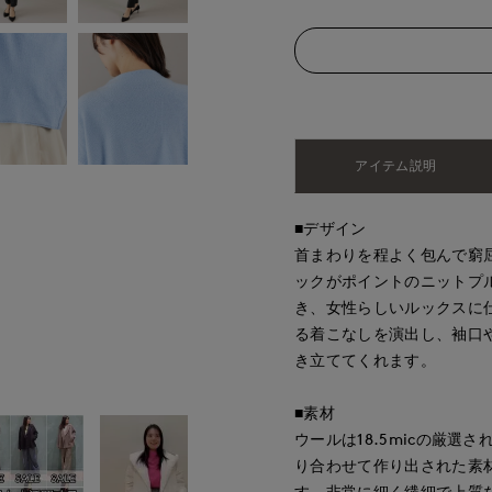
アイテム説明
■デザイン
首まわりを程よく包んで窮
ックがポイントのニットプ
き、女性らしいルックスに
る着こなしを演出し、袖口
き立ててくれます。
■素材
ウールは18.5micの厳
り合わせて作り出された素
す。非常に細く繊細で上質