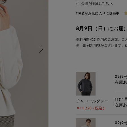
会員登録は
こちら
118名がお気に入りに登録中
8月9日（日）
にお届
※21時間
42分
以内
のご注文、ご
※一部例外地域がございます。(
09(9
在庫
11(11
チャコールグレー
在庫
￥11,220 (税込)
09(9