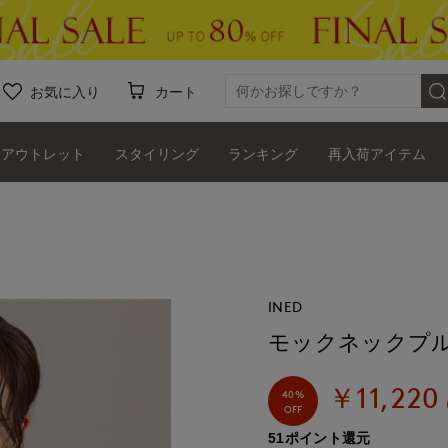
お気に入り
カート
アウトレット
スタイリング
ランキング
再入荷アイテム
INED
モックネックプ
￥11,220
40%
OFF
51ポイント還元