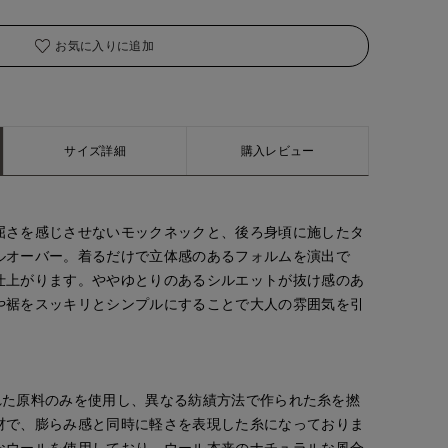
お気に入りに追加
サイズ詳細
購入レビュー
屈さを感じさせないモックネックと、後ろ身頃に施したタ
ルオーバー。着るだけで立体感のあるフォルムを演出で
仕上がります。ややゆとりのあるシルエットが抜け感のあ
や裾をスッキリとシンプルにすることで大人の雰囲気を引
選された原料のみを使用し、異なる紡績方法で作られた糸を撚
材で、膨らみ感と同時に軽さを表現した糸になっておりま
なウールを使用しており、ウール本来のナチュラルな風合