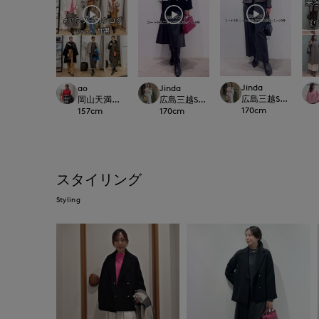
Jinda
ao
Jinda
広島三越SUPERIORC
岡山天満屋SUPERIORCLOSET
広島三越SUPERIORCLOSET
170
cm
157
cm
170
cm
スタイリング
Styling