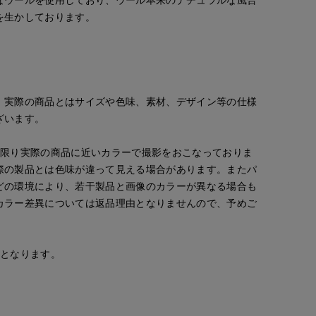
を生かしております。
aco
kaori
kaori
宇都宮東武7-IDconcept./INED
那覇メインプレイスI.T.'S.international
ORCLOSET
那覇メインプレイスI.T.'S.internation
。実際の商品とはサイズや色味、素材、デザイン等の仕様
149
cm
157
cm
157
cm
ざいます。
な限り実際の商品に近いカラーで撮影をおこなっておりま
際の製品とは色味が違って見える場合があります。またパ
どの環境により、若干製品と画像のカラーが異なる場合も
カラー差異については返品理由となりませんので、予めご
安となります。