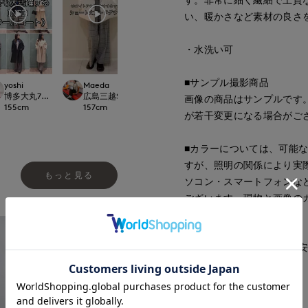
い、暖かさなど素材の良さ
・水洗い可
■サンプル撮影商品
yoshi
Maeda
たけだ
ao
LOSET
博多大丸7-IDconcept.
広島三越SUPERIORCLOSET
富山大和7-IDconcept.
岡山天満屋SUPERI
画像の商品はサンプルです
155
cm
157
cm
163
cm
157
cm
が若干変更になる場合がご
■カラーについては、可能
すが、照明の関係により実
もっと見る
ソコン・スマートフォンな
ございます。現物と画像の
了承ください。
■サイズ表記はあくまで目
■品番
54170048