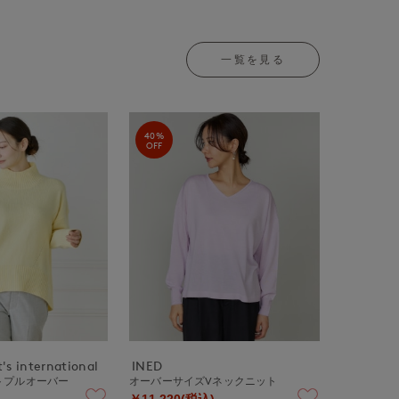
一覧を見る
40%
OFF
's international
INED
トプルオーバー
オーバーサイズVネックニット
￥11,220(税込)