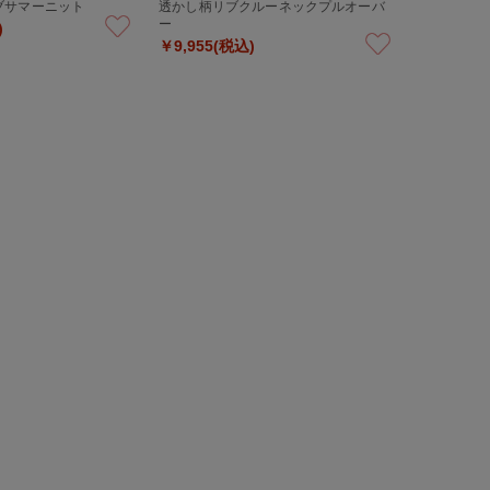
ブサマーニット
透かし柄リブクルーネックプルオーバ
ー
)
￥9,955(税込)