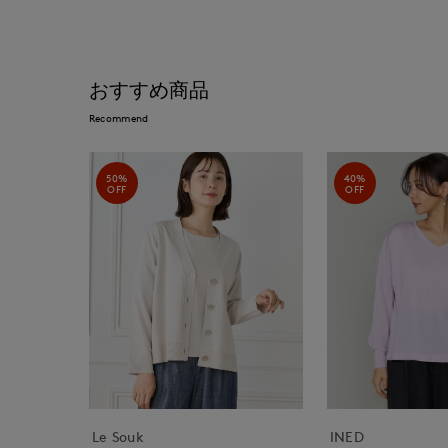
おすすめ商品
Recommend
50%
40%
OFF
OFF
Le Souk
INED