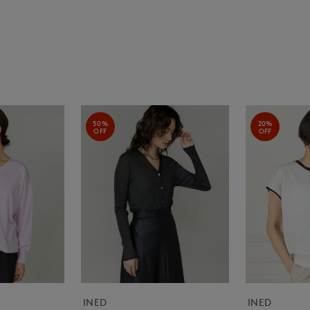
50%
20%
OFF
OFF
INED
INED