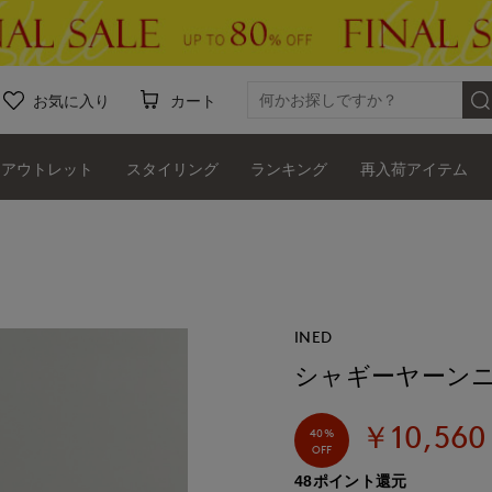
お気に入り
カート
アウトレット
スタイリング
ランキング
再入荷アイテム
INED
シャギーヤーン
￥10,560
40%
OFF
48ポイント還元