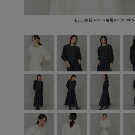
モデル身長:166cm
着用サイズ:09(M