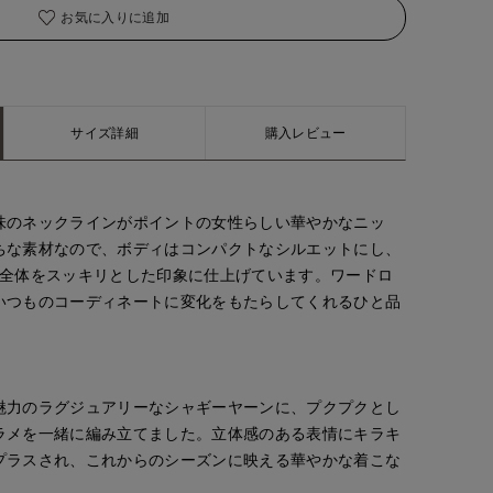
お気に入りに追加
着用サイズ:09(M)
サイズ詳細
購入レビュー
味のネックラインがポイントの女性らしい華やかなニッ
ちな素材なので、ボディはコンパクトなシルエットにし、
し全体をスッキリとした印象に仕上げています。ワードロ
いつものコーディネートに変化をもたらしてくれるひと品
魅力のラグジュアリーなシャギーヤーンに、プクプクとし
ラメを一緒に編み立てました。立体感のある表情にキラキ
プラスされ、これからのシーズンに映える華やかな着こな