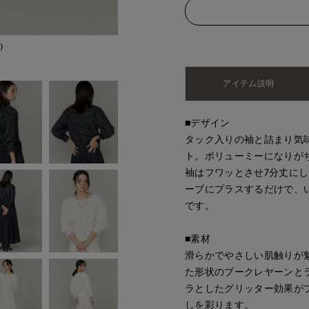
)
モデル身長:166cm
アイテム説明
■デザイン
タック入りの袖と詰まり気
ト。ボリューミーになりが
袖はフワッとさせ7分丈に
ーブにプラスするだけで、
です。
■素材
滑らかでやさしい肌触りが
た形状のブークレヤーンと
ラとしたグリッター効果が
しを彩ります。