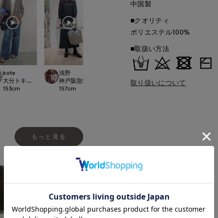
中国製
■クオリティ
ポリエステル100%
■取扱い方法
kote
浅野
yama
kote
t.
大分トキハINED
神戸阪急SUPERIORCLOSET
日本橋高島屋SC SUPERIOR CLOSET
大分トキハINED
取り扱いについて
153
cm
157
cm
160
cm
153
cm
もっと見る