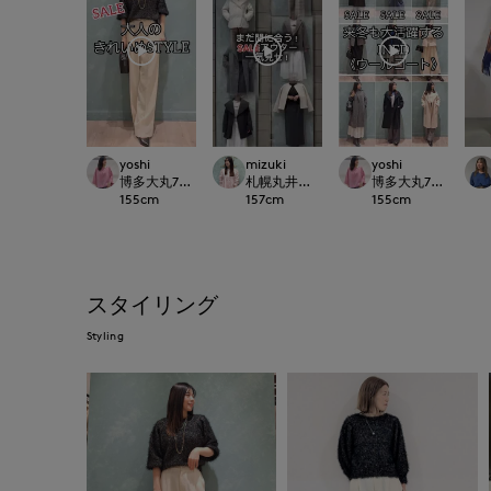
yoshi
mizuki
yoshi
博多大丸7-IDconcept.
札幌丸井今井SUPERIOR CLOSET
博多大丸7-IDconcep
155
cm
157
cm
155
cm
スタイリング
Styling