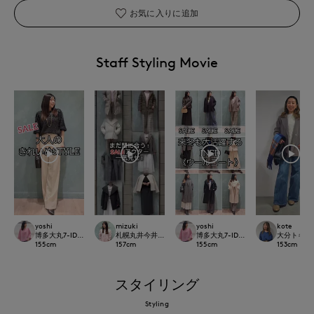
お気に入りに追加
Staff Styling Movie
yoshi
mizuki
yoshi
kote
博多大丸7-IDconcept.
札幌丸井今井SUPERIOR CLOSET
博多大丸7-IDconcept.
大分トキハI
155
cm
157
cm
155
cm
153
cm
スタイリング
Styling