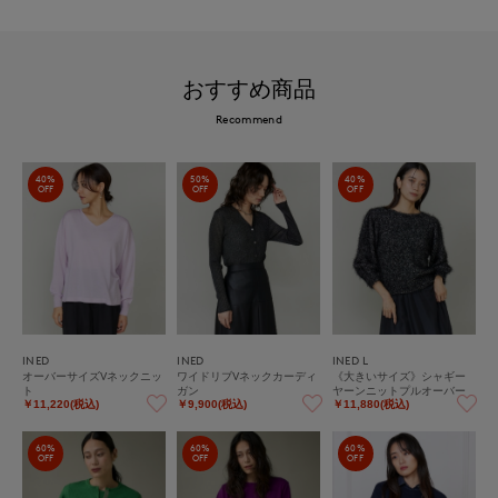
おすすめ商品
Recommend
40%
50%
40%
OFF
OFF
OFF
INED
INED
INED L
オーバーサイズVネックニッ
ワイドリブVネックカーディ
《大きいサイズ》シャギー
ト
ガン
ヤーンニットプルオーバー
￥11,220(税込)
￥9,900(税込)
￥11,880(税込)
60%
60%
60%
OFF
OFF
OFF