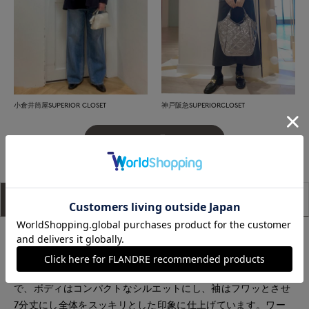
小倉井筒屋SUPERIOR CLOSET
神戸阪急SUPERIORCLOSET
もっと見る
アイテム説明
サイズ詳細
購入レビュー
■デザイン
タック入りの袖と詰まり気味のネックラインがポイントの女性
らしい華やかなニット。ボリューミーになりがちな素材なの
で、ボディはコンパクトなシルエットにし、袖はフワッとさせ
7分丈にし全体をスッキリとした印象に仕上げています。ワー