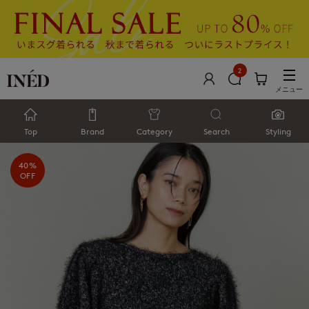
2
メニュー
Top
Brand
Category
Search
Styling
40%
OFF