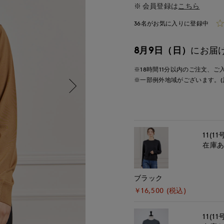
会員登録は
こちら
36名がお気に入りに登録中
8月9日（日）
にお届
※18時間
11分
以内
のご注文、ご
※一部例外地域がございます。(
11(11
在庫
ブラック
￥16,500 (税込)
11(11