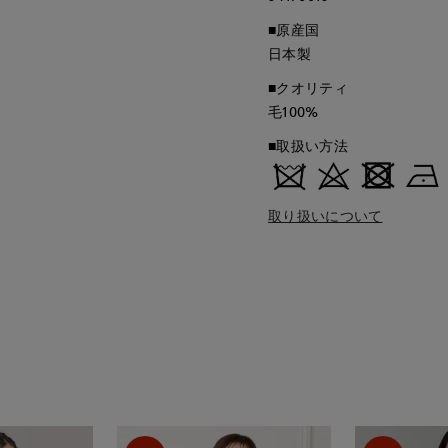
■原産国
日本製
■クオリティ
毛100%
■取扱い方法
取り扱いについて