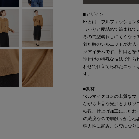
■デザイン
FFとは「フルファッショ
っかりと度詰めで編まれて
るので型崩れしにくくなっ
着た時のシルエットが大人
クアイテムです。袖口と裾
別付けの特殊な技法で作ら
わせて仕立てられたニット
す。
■素材
16.5マイクロンの上質な
ながら上品な光沢とよりソ
転数、仕上げ加工にこだわ
の繊度なので肌触りが心地
弾力性に富み、シワになり