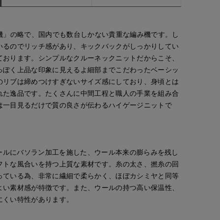
ン機」の略で、国内でも数台しかない貴重な編み機です。し
いるのでリッチ感があり、キックバックがしっかりしてい
ております。シンプルなクルーネックニットだからこそ、
っぽく上品な印象に見えるよ細部までこだわったベーシッ
のリブは締めつけすぎないサイズ感にしており、身頃とは
れた逸品です。たくさんに中間工程と職人の手業を組み合
は一目見るだけで質の良さが伝わるハイゲージニットで
ウールにバソラン加工を施した、ウール本来の膨らみを残し
フトな風合いを持つ上質な素材です。糸の太さ、撚糸の回
っている為、非常に繊細で柔らかく、ほぼカシミヤと同等
よい素材感が特徴です。また、ウールの持つ高い保温性、
にくい特性があります。