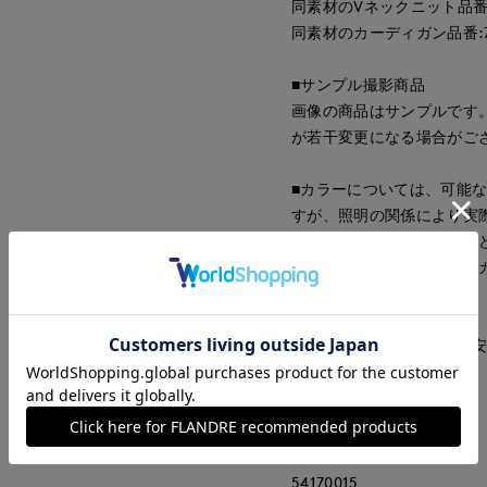
同素材のVネックニット品番:71
同素材のカーディガン品番:715
■サンプル撮影商品
画像の商品はサンプルです
が若干変更になる場合がご
■カラーについては、可能
すが、照明の関係により実
ソコン・スマートフォンな
ございます。現物と画像の
了承ください。
■サイズ表記はあくまで目
同素材のVネックニット
同素材のカーディガン
■品番
54170015