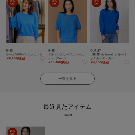
60%
30%
55%
OFF
OFF
OFF
INED
INED
OUTLET
ウール100%Vネックニット
ドルマンスリーブサマーニ
《INED de base》クルーネ
ット《Cuoo》
ックカーディガン
￥6,600(税込)
￥15,400(税込)
￥4,950(税込)
一覧を見る
最近見たアイテム
Recent
40%
OFF