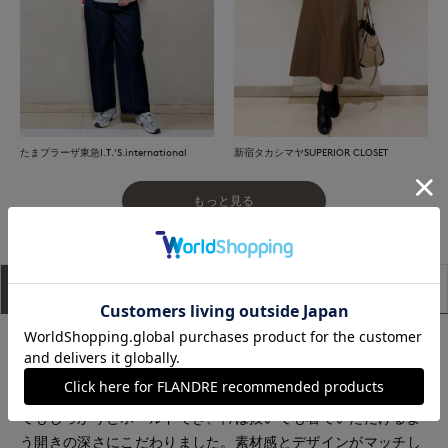
たまプラーザ東急I.T.'S.international
新宿タカシマヤSUPERIOR CLOSET
もっと見る
アイテム説明
サイズ詳細
購入レビュー
■デザイン
女性らしいゆったりとしたドルマンスリーブのシルエットがポ
イントのスキッパー衿ニット。袖口はリブなので袖を捲し上げ
てもしっかりとホールドでき、衿は抜いても着ていただけるよ
う開きの深さにこだわりました。素材感とデザインがマッチし