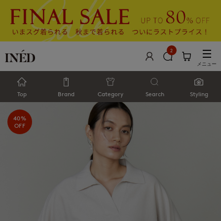
2
メニュー
Top
Brand
Category
Search
Styling
40%
OFF