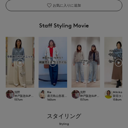
お気に入りに追加
Staff Styling Movie
浅野
Rie
浅野
Mikiko
神戸阪急SUPERIORCLOSET
鹿児島山形屋INED
神戸阪急SUPERIORCLOSET
新宿タカシマヤ
157
cm
160
cm
157
cm
158
cm
スタイリング
Styling